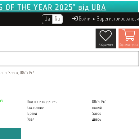
Ua
Ru
Войти
Зарегистрироваться
Избранные
Корзина пуста
ара, Saeco, 0875.147
з.
Код производителя
0875.147
Состояние
новый
Бренд
Saeco
Узел
дверь