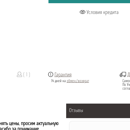
Условия кредита
( 1 )
Гарантия
Д
14 дней на
обмен/возврат
Само
По Ук
согл
Отзывы
нять цены, просим актуальную
пасибо за понимание.