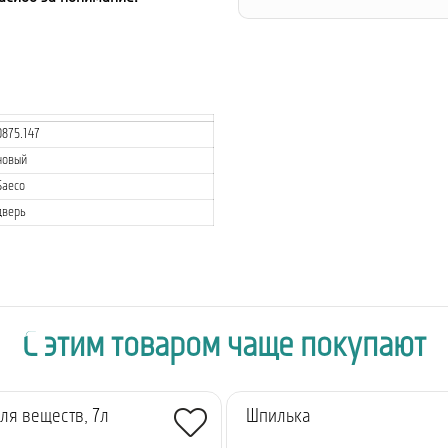
0875.147
новый
Saeco
дверь
С этим товаром чаще покупают
ля веществ, 7л
Шпилька