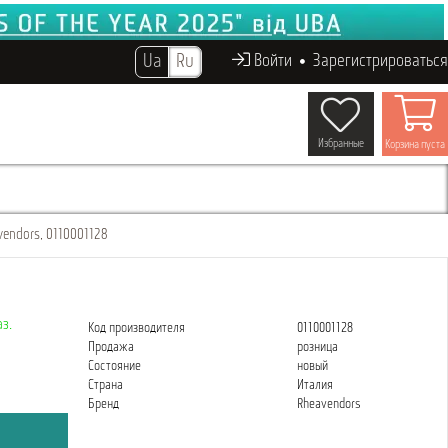
Ua
Ru
Войти
Зарегистрироваться
Избранные
Корзина пуста
vendors, 0110001128
з.
Код производителя
0110001128
Продажа
розница
Состояние
новый
Страна
Италия
Бренд
Rheavendors