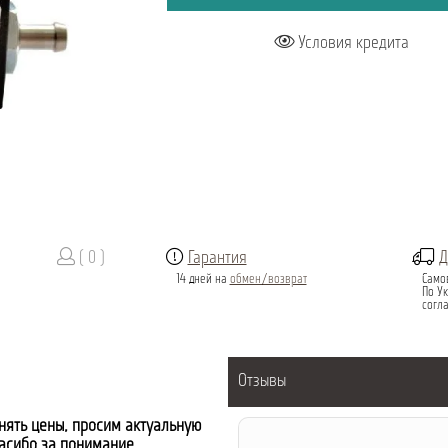
Условия кредита
( 0 )
Гарантия
Д
14 дней на
обмен/возврат
Само
По Ук
согл
Отзывы
нять цены, просим актуальную
пасибо за понимание.