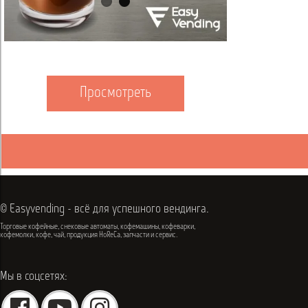
Просмотреть
© Easyvending - всё для успешного вендинга.
Торговые кофейные, снековые автоматы, кофемашины, кофеварки,
кофемолки, кофе, чай, продукция HoReCa, запчасти и сервис.
Мы в соцсетях: