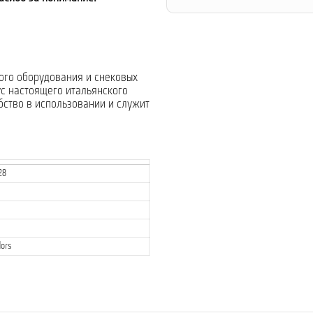
ого оборудования и снековых
ус настоящего итальянского
бство в использовании и служит
28
ors