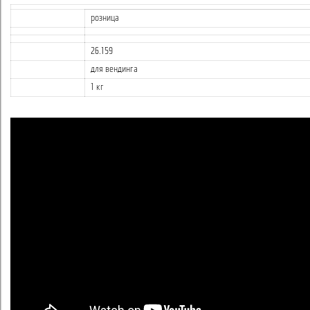
розница
26.159
для вендинга
1 кг