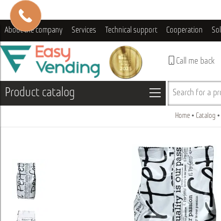
About the company
Services
Technical support
Cooperation
So
Call me back
Product catalog
Search for a pro
Home
Catalog