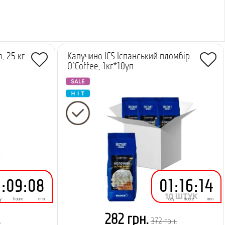
, 25 кг
Капучино ICS Іспанський пломбір
O`Coffee, 1кг*10уп
1
:
09
:
08
01
:
16
:
14
y
houre
min
day
houre
min
.
282 грн.
372 грн.