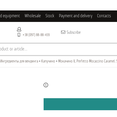
ld equipment
Wholesale
Stock
Payment and delivery
Contacts
Subscribe
+38 (097) 88-88-459
duct or article...
Ингредиенты для вендинга
Капучино
Мокачино IL Perfetto Mocaccino Caramel, S