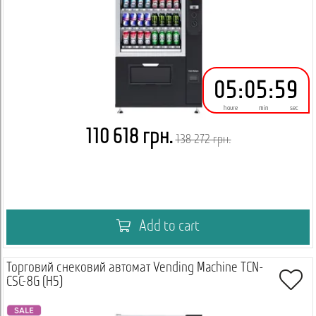
05
:
05
:
59
houre
min
sec
110 618 грн.
138 272 грн.
Add to cart
Торговий снековий автомат Vending Machine TCN-
CSC-8G (H5)