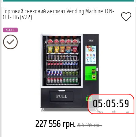
Торговий снековий автомат Vending Machine TCN-
CEL-11G (V22)
05
:
05
:
59
houre
min
sec
227 556 грн.
284 445 грн.