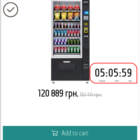
05
:
05
:
59
houre
min
sec
120 889 грн.
151 111 грн.
Add to cart