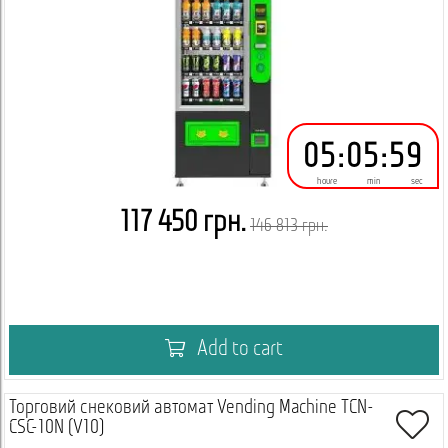
05
:
05
:
59
houre
min
sec
117 450 грн.
146 813 грн.
Add to cart
Торговий снековий автомат Vending Machine TCN-
CSC-10N (V10)