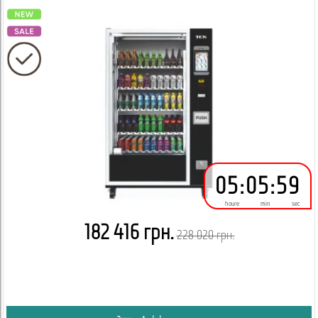
05
:
05
:
59
houre
min
sec
182 416 грн.
228 020 грн.