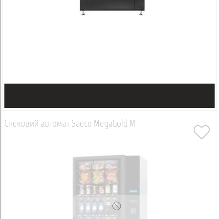
Снековий автомат Saeco MegaGold M