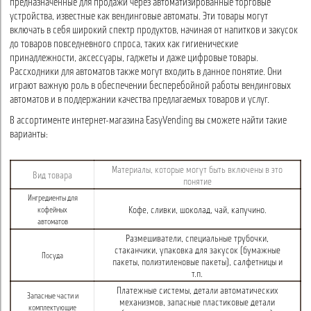
предназначенные для продажи через автоматизированные торговые
устройства, известные как вендинговые автоматы. Эти товары могут
включать в себя широкий спектр продуктов, начиная от напитков и закусок
до товаров повседневного спроса, таких как гигиенические
принадлежности, аксессуары, гаджеты и даже цифровые товары.
Рассходники для автоматов также могут входить в данное понятие. Они
играют важную роль в обеспечении бесперебойной работы вендинговых
автоматов и в поддержании качества предлагаемых товаров и услуг.
В ассортименте интернет-магазина EasyVending вы сможете найти такие
варианты:
Материалы, которые могут быть включены в это
Вид товара
понятие
Ингредиенты для
Кофе, сливки, шоколад, чай, капучино.
кофейных
автоматов
Размешиватели, специальные трубочки,
стаканчики, упаковка для закусок (бумажные
Посуда
пакеты, полиэтиленовые пакеты), салфетницы и
т.п.
Платежные системы, детали автоматических
Запасные части и
механизмов, запасные пластиковые детали
комплектующие