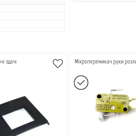
чі здачі
Мікроперемикач руки розл