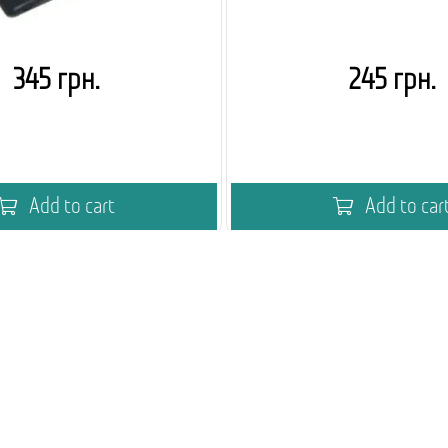
345 грн.
245 грн.
Add to cart
Add to car
мія кавового вендингу