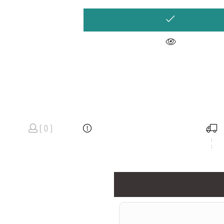
( 0 )
:
: