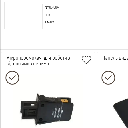
NM05.004
нов.
1 месяц
Мікроперемикач, для роботи з
Панель вида
відкритими дверима