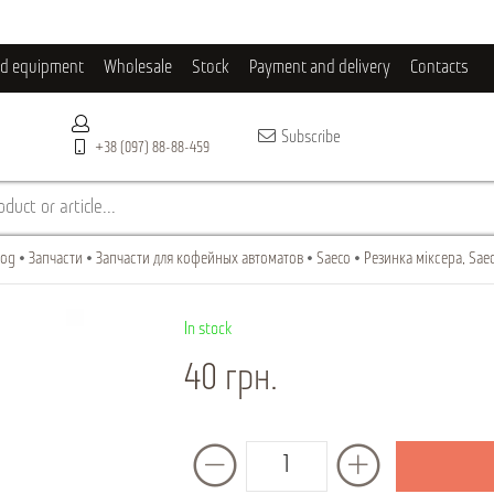
ld equipment
Wholesale
Stock
Payment and delivery
Contacts
Subscribe
+38 (097) 88-88-459
duct or article...
log
Запчасти
Запчасти для кофейных автоматов
Saeco
Резинка міксера, Sae
In stock
40 грн.