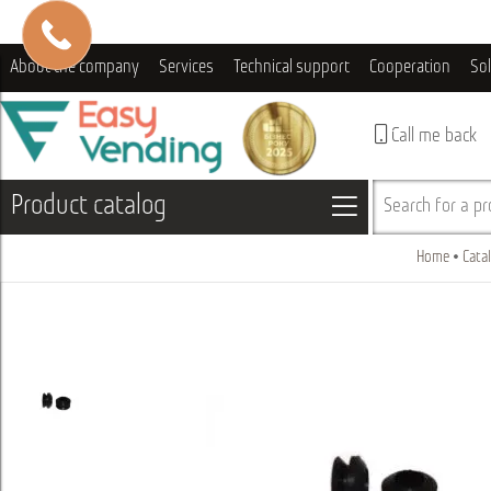
About the company
Services
Technical support
Cooperation
So
Call me back
Product catalog
Search for a pro
Home
Cata