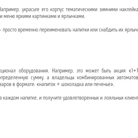
апример, украсьте его корпус тематическими зимними наклейк
ки меню яркими картинками и ярлычками.
– просто временно переименовать напитки или снабдить их ярлыч
кционал оборудования. Например, это может быть акция «1+
определенную сумму, а владельцы комбинированных автомато
варов в формате: «напиток + шоколадка или печенье».
в каждом напитке, и получите удовлетворенных и лояльных клиент