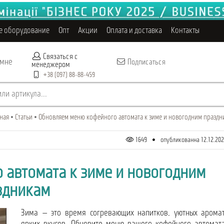
е оборудование
Опт
Акции
Оплата и доставка
Контакты
Связаться с
 мне
Подписаться
менеджером
+38 (097) 88-88-459
ли артикула...
ная
Статьи
Обновляем меню кофейного автомата к зиме и новогодним праздн
1649
опубликованна 12.12.202
 автомата к зиме и новогодним
здникам
Зима — это время согревающих напитков, уютных арома