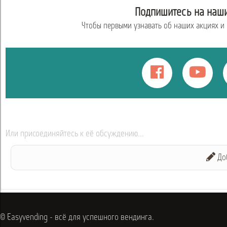
Подпишитесь на наши
Чтобы первыми узнавать об наших акциях и
Или присоединяйтесь к её обсуждению...
До
© Easyvending - всё для успешного вендинга.