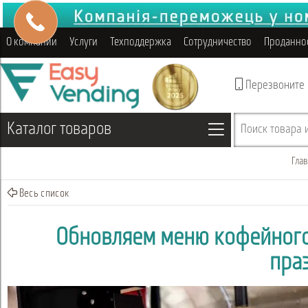
О компании
Услуги
Техподдержка
Сотрудничество
Проданно
Перезвоните
Каталог товаров
Поиск товара и
Глав
Весь список
Обновляем меню кофейного
пра