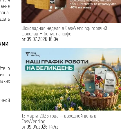
а или
ание
зона.
здать
Шоколадная неделя в EasyVending: горячий
шоколад + бонус на кофе
от 09.07.2026 16:04
ыми
йте о
нии в
таких
ичной
13 марта 2026 года — выходной день в
EasyVending
от 09.04.2026 14:42