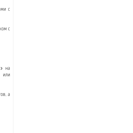
ами с
ком с
1» на
в или
ов, а