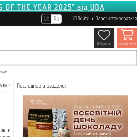
Ua
Ru
Войти
Зарегистрироваться
Избранные
Корзина пуста
икам
Последнее в разделе:
4 18:14
тов и