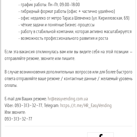
- график работы: Пн–Пт, 09:00–18:00
- гибридный формат работы (офис + частично удалённо)
- офис недалеко от метро Тараса Шевченко (ул. Кирилловская, 69)
- чёткие задачи и понятные бизнес-процессы
- работу в стабильной компании, которая активно масштабируется
- возможность профессионального развития и роста
Если эта вакансия откликнулась вам или вы видите себя на этой позиции —
отправляйте резюме, звоните или пишите.
В случае возникновения дополнительных вопросов или для более быстрого
ответа отправляйте ваше резюме / контактные данные / желаемый уровень
оплаты.
E-mail для Ваших резюме:
hr@easyvending.com.ua
Viber: 093−313−32−77, Telegram:
https://t.me/HR_EasyVending
Или звоните:
093−313−32−77