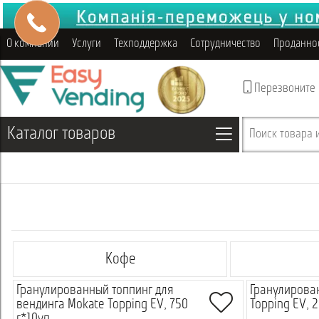
О компании
Услуги
Техподдержка
Сотрудничество
Проданно
Перезвоните
Каталог товаров
Поиск товара и
Кофе
Гранулированный топпинг для
Гранулирова
вендинга Mokate Topping EV, 750
Topping EV, 2