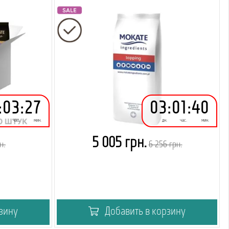
:
03
:
27
03
:
01
:
40
час.
мин.
дн.
час.
мин.
5 005 грн.
н.
6 256 грн.
зину
Добавить в корзину