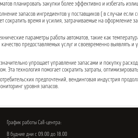
оматов планировать закупки более эффективно и избегать изли
лнение запасов ингредиентов у поставщиков ( в случаи если 
ет сократить время и усилия, затрачиваемые на оформление за
хнические параметры работы автоматов, такие как температура
 качество предоставляемых услуг и своевременно выявлять и 
в значительно упрощает управление запасами и покупку расход
м. Эта технология помогает сократить затраты, оптимизироват
потребительских предпочтений, вендинговая индустрия продол
ониторинг уровня запасов.
График работы Call-центра:
В будние дни с 09.00 до 18.00