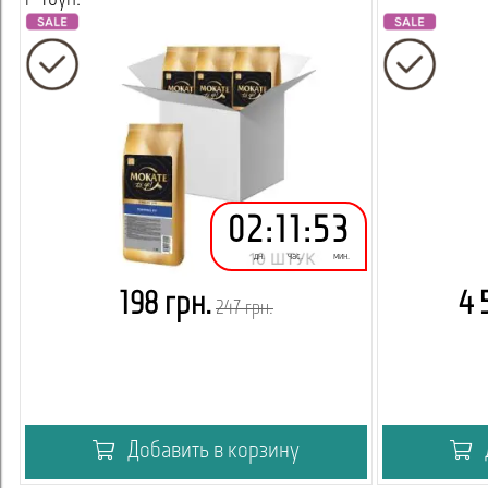
г*10уп.
02
:
11
:
53
дн.
час.
мин.
198 грн.
4 
247 грн.
Добавить в корзину