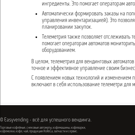
ингредиенты. Это помогает операторам авт
Автоматически формировать заказы на попо
управления инвентаризацией). Это позволя
планировании закупок.
Телеметрия также позволяет отслеживать те
помогает операторам автоматов мониторить
оборудованием.
В целом, телеметрия для вендинговых автомато
точное и эффективное управление своим бизнесо
С появлением новых технологий и изменением 
включают в себя использование телеметри для м
© Easyvending - всё для успешного вендинга.
Торговые кофейные, снековые автоматы, кофемашины, кофеварки,
кофемолки, кофе, чай, продукция HoReCa, запчасти и сервис.