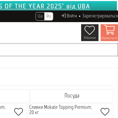
Ua
Ru
Войти
Зарегистрироваться
Избранные
Корзина пуста
Посуда
um,
Сливки Mokate Topping Premium,
20 кг