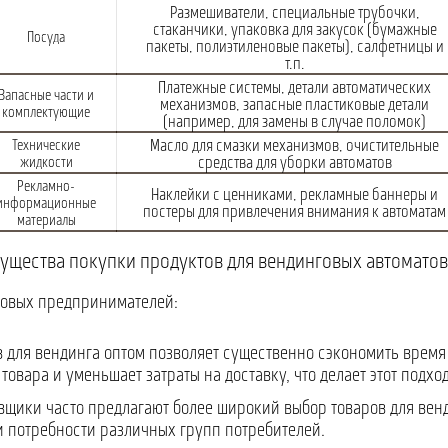
Размешиватели, специальные трубочки,
стаканчики, упаковка для закусок (бумажные
Посуда
пакеты, полиэтиленовые пакеты), салфетницы и
т.п.
Платежные системы, детали автоматических
Запасные части и
механизмов, запасные пластиковые детали
комплектующие
(например, для замены в случае поломок)
Масло для смазки механизмов, очистительные
Технические
средства для уборки автоматов
жидкости
Рекламно-
Наклейки с ценниками, рекламные баннеры и
информационные
постеры для привлечения внимания к автоматам
материалы
ущества покупки продуктов для вендинговых автоматов
говых предпринимателей:
в для вендинга оптом позволяет существенно сэкономить время
товара и уменьшает затраты на доставку, что делает этот подх
вщики часто предлагают более широкий выбор товаров для вен
и потребности различных групп потребителей.