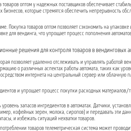
а товаров оптом у надежных поставщиков обеспечивает стаби
ых бизнесов, которые стремятся обеспечить непрерывность об
ме. Покупка товаров оптом позволяет сэкономить на упаковке
вке для вендинга, что упрощает процесс пополнения автомато
ионные решения для контроля товаров в вендинговых а
оторая позволяет удаленно отслеживать и управлять работой в
рмацию о различных аспектах работы автомата, таких как уров
посредством интернета на центральный сервер или облачную пл
едиентов и упрощает процесс покупки расходных материалов/т
 уровень запасов ингредиентов в автоматах. Датчики, установ
имер, кофейных зерен, молока, сиропов) и передавать эти данн
апасы, и избежать ситуаций нехватки товаров.
 потреблении товаров телеметрическая система может проводи