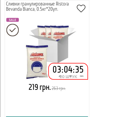
Сливки гранулированные Ristora
Bevanda Bianca, 0.5кг*20уп.
03
:
04
:
35
дн.
час.
мин.
219 грн.
263 грн.