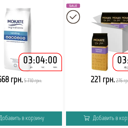
03
:
04
:
00
03
дн.
час.
мин.
дн.
568 грн.
221 грн.
5 710 грн.
276 гр
Добавить в корзину
Добавить в кор