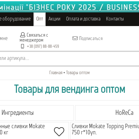
е оборудование
Опт
Акции
Оплата и доставка
Контакты
Связаться с
 мне
Подписаться
менеджером
+38 (097) 88-88-459
ли артикула...
Главная
Товары оптом
Товары для вендинга оптом
Ингредиенты
HoReCa
нные сливки Mokate
Сливки Mokate Topping Premi
0 кг
750 г*10уп.