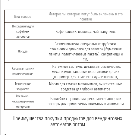
Материалы, которые могут быть включены в это
Вид товара
понятие
Ингредиенты для
Кофе, сливки, шоколад, чай, капучино.
кофейных
автоматов
Размешиватели, специальные трубочки,
стаканчики, упаковка для закусок (бумажные
Посуда
пакеты, полиэтиленовые пакеты), салфетницы и
т.п.
Платежные системы, детали автоматических
Запасные части и
механизмов, запасные пластиковые детали
комплектующие
(например, для замены в случае поломок)
Масло для смазки механизмов, очистительные
Технические
средства для уборки автоматов
жидкости
Рекламно-
Наклейки с ценниками, рекламные баннеры и
информационные
постеры для привлечения внимания к автоматам
материалы
Преимущества покупки продуктов для вендинговых
автоматов оптом