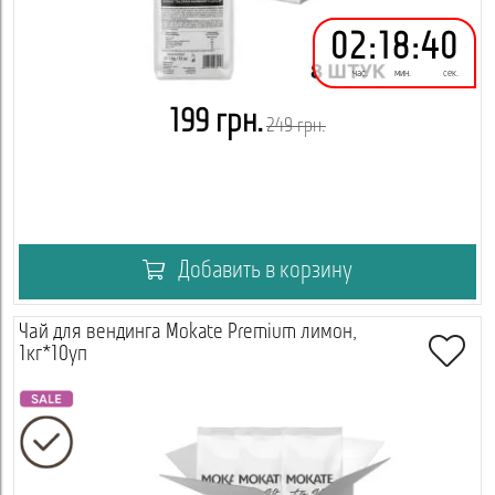
02
:
18
:
40
час.
мин.
сек.
199 грн.
249 грн.
Добавить в корзину
Чай для вендинга Mokate Premium лимон,
1кг*10уп