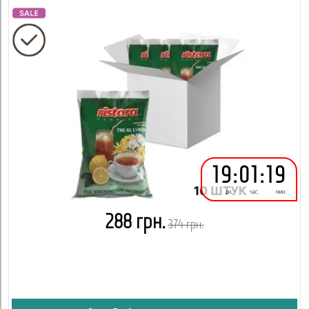
19
:
01
:
19
дн.
час.
мин.
288 грн.
374 грн.