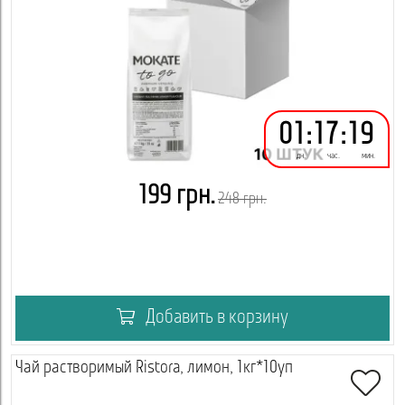
01
:
17
:
19
дн.
час.
мин.
199 грн.
248 грн.
Добавить в корзину
Чай растворимый Ristora, лимон, 1кг*10уп