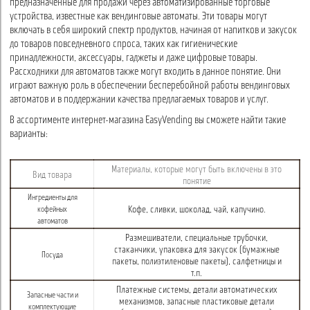
предназначенные для продажи через автоматизированные торговые
устройства, известные как вендинговые автоматы. Эти товары могут
включать в себя широкий спектр продуктов, начиная от напитков и закусок
до товаров повседневного спроса, таких как гигиенические
принадлежности, аксессуары, гаджеты и даже цифровые товары.
Рассходники для автоматов также могут входить в данное понятие. Они
играют важную роль в обеспечении бесперебойной работы вендинговых
автоматов и в поддержании качества предлагаемых товаров и услуг.
В ассортименте интернет-магазина EasyVending вы сможете найти такие
варианты:
Материалы, которые могут быть включены в это
Вид товара
понятие
Ингредиенты для
Кофе, сливки, шоколад, чай, капучино.
кофейных
автоматов
Размешиватели, специальные трубочки,
стаканчики, упаковка для закусок (бумажные
Посуда
пакеты, полиэтиленовые пакеты), салфетницы и
т.п.
Платежные системы, детали автоматических
Запасные части и
механизмов, запасные пластиковые детали
комплектующие