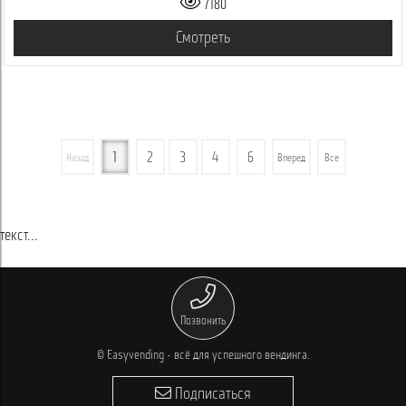
7180
Смотреть
1
2
3
4
6
Назад
Вперед
Все
текст...
Позвонить
© Easyvending - всё для успешного вендинга.
Подписаться