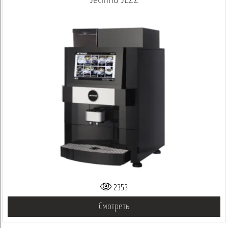
Jetinno JL22
2353
Смотреть