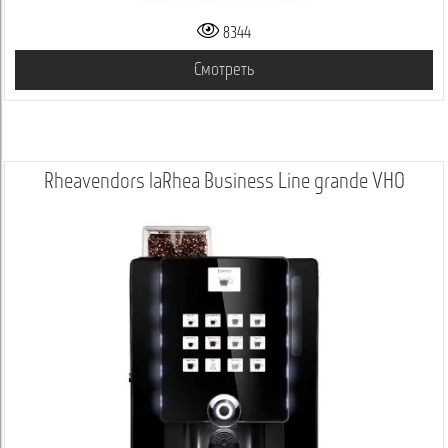
8344
Смотреть
Rheavendors laRhea Business Line grande VHO