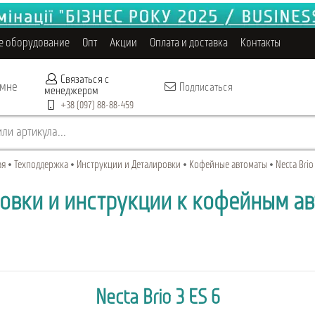
е оборудование
Опт
Акции
Оплата и доставка
Контакты
Связаться с
 мне
Подписаться
менеджером
+38 (097) 88-88-459
ли артикула...
ая
Техподдержка
Инструкции и Деталировки
Кофейные автоматы
Necta Brio
овки и инструкции к кофейным а
Necta Brio 3 ES 6