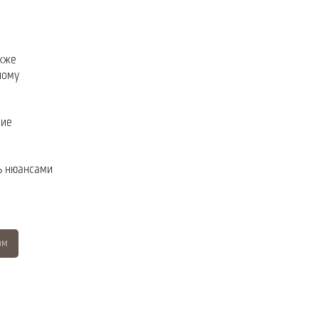
акже
ному
чие
ть нюансами
ом