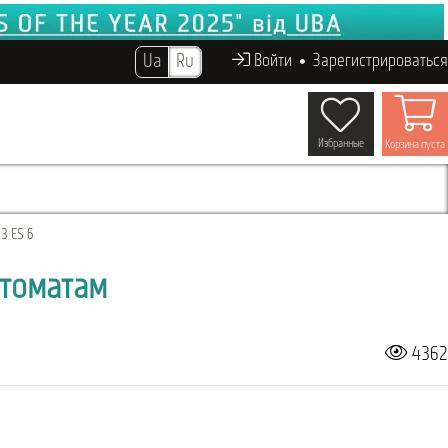
Ua
Ru
Войти
Зарегистрироваться
Избранные
Корзина пуста
 3 ES 6
втоматам
4362