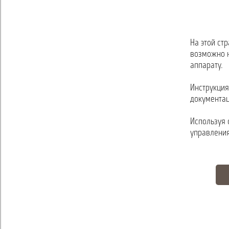
На этой ст
возможно н
аппарату.
Инструкция
документац
Используя 
управления