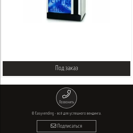
Под заказ
Позвонить
© Easyvending - всё для успешного вендинга.
Подписаться