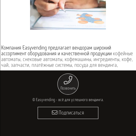
Компания Easyvending предлагает вендорам широкий
ассортимент оборудования и качественной продукции
кофейные
автоматы
,
снековые автоматы
,
кофемашины
,
ингредиенты
,
кофе
,
чай
,
запчасти
,
платёжные системы
,
посуда для вендинга
,
Позвонить
© Easyvending - всё для успешного вендинга.
Подписаться