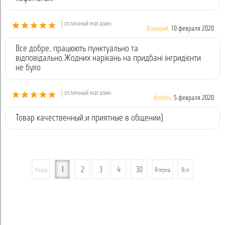
| отличный магазин
Валерий,
10 февраля 2020
Все добре, працюють пунктуально та
відповідально.Жодних нарікань на придбані інгридієнти
не було
| отличный магазин
Andrey,
5 февраля 2020
Товар качественный,и приятные в общении)
1
2
3
4
30
Назад
Вперед
Все