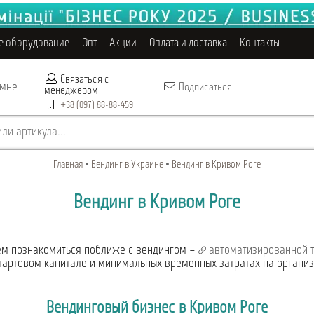
е оборудование
Опт
Акции
Оплата и доставка
Контакты
Связаться с
 мне
Подписаться
менеджером
+38 (097) 88-88-459
ли артикула...
Главная
Вендинг в Украине
Вендинг в Кривом Роге
Вендинг в Кривом Роге
ем познакомиться поближе с вендингом –
автоматизированной 
тартовом капитале и минимальных временных затратах на органи
Вендинговый бизнес в Кривом Роге