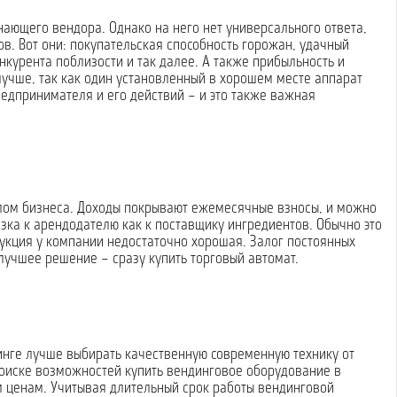
нающего вендора. Однако на него нет универсального ответа,
ов. Вот они: покупательская способность горожан, удачный
нкурента поблизости и так далее. А также прибыльность и
лучше, так как один установленный в хорошем месте аппарат
редпринимателя и его действий – и это также важная
лом бизнеса. Доходы покрывают ежемесячные взносы, и можно
язка к арендодателю как к поставщику ингредиентов. Обычно это
дукция у компании недостаточно хорошая. Залог постоянных
лучшее решение – сразу купить торговый автомат.
инге лучше выбирать качественную современную технику от
поиске возможностей купить вендинговое оборудование в
 ценам. Учитывая длительный срок работы вендинговой