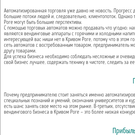
Автоматизированная торговля уже давно не новость. Прогресс 
большие потоки людей и, следовательно, клиентопоток. Однако 
Роге могут быть большие перспективы.
С помощью торговых автоматов можно продавать что угодно: нап
являются вендинговые аппараты с горячими и холодными напитк
интересующей вас ниши нет в Кривом Роге, потому что в этом г
сеть автоматов с востребованным товаром, предприниматель мо
другу товарами.
Для успеха бизнеса необходимо соблюдать несложные и очевидн
свой бизнес лучшее, содержать технику в чистоте, следить за 
Почему предпринимателю стоит заняться именно автоматизиров
специальных познаний и умений, окончания университетов и ку
есть шанс занять свое место на этом рынке. В-третьих, отсутст
вендингового бизнеса в Кривом Роге – это более низкая конкур
Прибыль