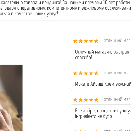
касательно товара и вендинга! За нашими плечами 10 лет работы 
лагодаря оперативному, компетентному и вежливому обслуживанию
ться в качестве наших услуг!
| отличный ма
Отличный магазин, быстрая 
спасибо!
| отличный ма
Мокате Айриш Крем вкусный,
| отличный ма
Все добре, працюють пункту
інгридієнти не було