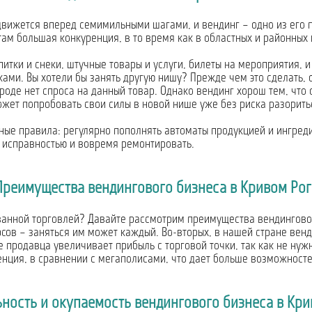
движется вперед семимильными шагами, и вендинг – одно из его п
там большая конкуренция, в то время как в областных и районных
итки и снеки, штучные товары и услуги, билеты на мероприятия,
ами. Вы хотели бы занять другую нишу? Прежде чем это сделать, 
ороде нет спроса на данный товар. Однако вендинг хорош тем, чт
жет попробовать свои силы в новой нише уже без риска разорить
ые правила: регулярно пополнять автоматы продукцией и ингреди
ее исправностью и вовремя ремонтировать.
Преимущества вендингового бизнеса в Кривом Рог
анной торговлей? Давайте рассмотрим преимущества вендингового
рсов – заняться им может каждый. Во-вторых, в нашей стране вен
вие продавца увеличивает прибыль с торговой точки, так как не ну
енция, в сравнении с мегаполисами, что дает больше возможносте
ность и окупаемость вендингового бизнеса в Кри