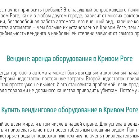
нес начнет приносить прибыль? Это насущный вопрос каждого начи
вом Роге, как и в любом другом городе, зависит от многих фактор
ии, бесперебойная работа автомата, его внешний вид, наличие ко
ства автоматов – чем больше их установлено в Кривом Роге, тем 
прибыльность вендинга в наибольшей степени зависит от самого п
Вендинг: аренда оборудования в Кривом Роге
енда торгового автомата может быть выгодным и экономным нача
 Первый недостаток: постоянные затраты. Второй недостаток: прив
так просто уже не выйдет. И это становится проблемой, если про
вля товарами не должного качества приводит к убыткам. Поэтому 
Купить вендинговое оборудование в Кривом Роге
 во всем мире, и в том числе в нашей стране. Для успеха в венд
ть и привлекать клиентов презентабельным внешним видом. При 
 которые продают подержанную технику по очень привлекательным