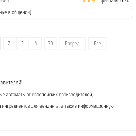
газин
Andrey,
5 февраля 2020
тные в общении)
2
3
4
30
Вперед
Все
тавителей!
вые автоматы от европейских производителей,
и ингредиентов для вендинга, а также информационную