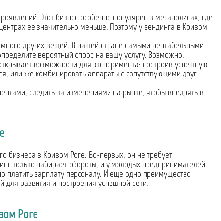
роявлений. Этот бизнес особенно популярен в мегаполисах, где
 центрах ее значительно меньше. Поэтому у вендинга в Кривом
 и много других вещей. В нашей стране самыми рентабельными
определите вероятный спрос на вашу услугу. Возможно,
о открывает возможности для эксперимента: построив успешную
ся, или же комбинировать аппараты с сопутствующими друг
ентами, следить за изменениями на рынке, чтобы внедрять в
е
 бизнеса в Кривом Роге. Во-первых, он не требует
динг только набирает обороты, и у молодых предпринимателей
жно платить зарплату персоналу. И еще одно преимущество
й для развития и построения успешной сети.
вом Роге