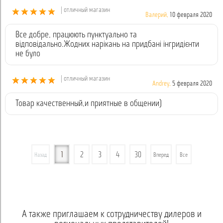
| отличный магазин
Валерий,
10 февраля 2020
Все добре, працюють пунктуально та
відповідально.Жодних нарікань на придбані інгридієнти
не було
| отличный магазин
Andrey,
5 февраля 2020
Товар качественный,и приятные в общении)
1
2
3
4
30
Назад
Вперед
Все
А также приглашаем к сотрудничеству дилеров и