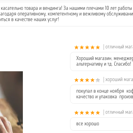
касательно товара и вендинга! За нашими плечами 10 лет работы 
лагодаря оперативному, компетентному и вежливому обслуживанию
ться в качестве наших услуг!
| отличный ма
Хороший магазин, менеджеры
альтернативу и тд. Спасибо!
| хороший маг
покупал в конце ноября ко
качество и упаковка произ
| отличный ма
все хорошо