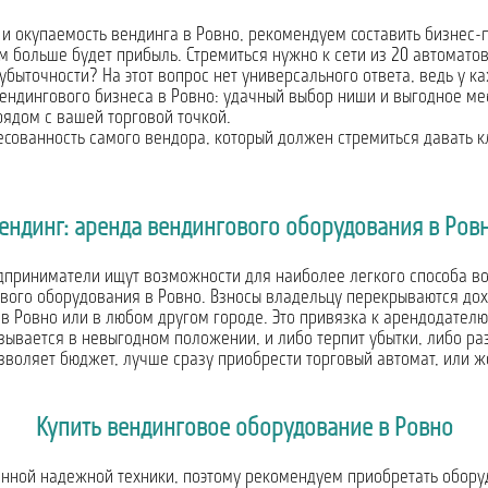
 окупаемость вендинга в Ровно, рекомендуем составить бизнес-пл
м больше будет прибыль. Стремиться нужно к сети из 20 автоматов
зубыточности? На этот вопрос нет универсального ответа, ведь у 
 вендингового бизнеса в Ровно: удачный выбор ниши и выгодное м
рядом с вашей торговой точкой.
сованность самого вендора, который должен стремиться давать к
ендинг: аренда вендингового оборудования в Ров
едприниматели ищут возможности для наиболее легкого способа в
ого оборудования в Ровно. Взносы владельцу перекрываются доход
 Ровно или в любом другом городе. Это привязка к арендодателю
зывается в невыгодном положении, и либо терпит убытки, либо ра
озволяет бюджет, лучше сразу приобрести торговый автомат, или ж
Купить вендинговое оборудование в Ровно
енной надежной техники, поэтому рекомендуем приобретать оборуд