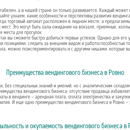
табелен, а в нашей стране он только развивается. Каждый может п
айте узнаем, какие особенности и перспективы развития вендинга
огда торговый автомат расположен в людном месте, а предлагаем
х мест. Это могут быть залы ожидания на вокзале, приемные, хол
е места для прогулок.
 так вы сможете быстро добиться первых успехов. Однако для его
и позициями, следить за внешним видом и работоспособностью то
ала, можно поэкспериментировать и с другими нишами, которые вы
Преимущества вендингового бизнеса в Ровно
и, без специальных знаний и умений, но с аналитическим складом
преимущества вендингового бизнеса: отсутствие продавца избавляе
раты в вендинге – арендная плата, оплата электричества и закупк
ития. И еще одно преимущество вендингового бизнеса в Ровно – 
ыльность и окупаемость вендингового бизнеса в 