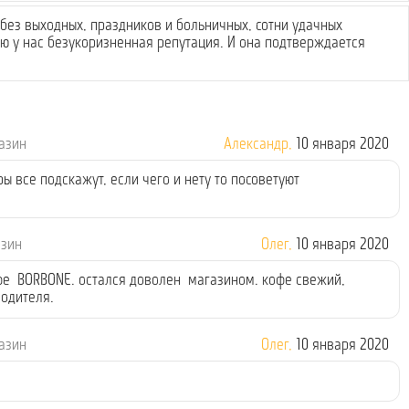
без выходных, праздников и больничных, сотни удачных
 у нас безукоризненная репутация. И она подтверждается
газин
Александр,
10 января 2020
 все подскажут, если чего и нету то посоветуют
азин
Олег,
10 января 2020
фе BORBONE. остался доволен магазином. кофе свежий,
водителя.
газин
Олег,
10 января 2020