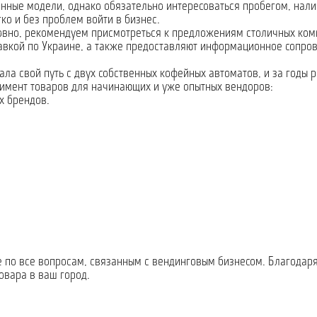
анные модели, однако обязательно интересоваться пробегом, нали
ко и без проблем войти в бизнес.
 Ровно, рекомендуем присмотреться к предложениям столичных ко
тавкой по Украине, а также предоставляют информационное сопро
ала свой путь с двух собственных кофейных автоматов, и за годы 
ртимент товаров для начинающих и уже опытных вендоров:
х брендов.
е по все вопросам, связанным с вендинговым бизнесом. Благодар
овара в ваш город.