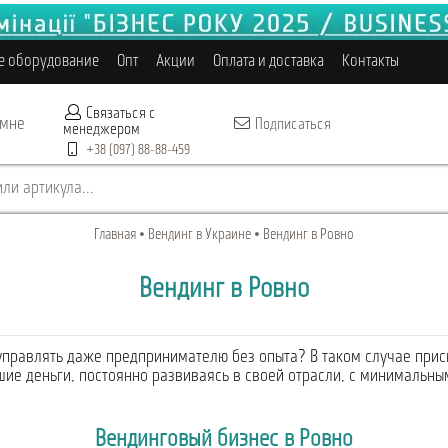
е оборудование
Опт
Акции
Оплата и доставка
Контакты
Связаться с
 мне
Подписаться
менеджером
+38 (097) 88-88-459
ли артикула...
Главная
Вендинг в Украине
Вендинг в Ровно
Вендинг в Ровно
управлять даже предпринимателю без опыта? В таком случае присм
шие деньги, постоянно развиваясь в своей отрасли, с минимальн
Вендинговый бизнес в Ровно