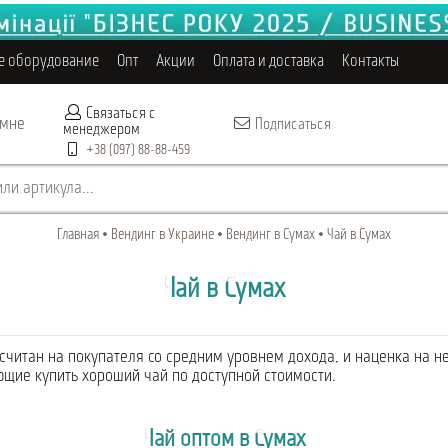
е оборудование
Опт
Акции
Оплата и доставка
Контакты
Связаться с
 мне
Подписаться
менеджером
+38 (097) 88-88-459
ли артикула...
Главная
Вендинг в Украине
Вендинг в Сумах
Чай в Сумах
Чай в Сумах
считан на покупателя со средним уровнем дохода, и наценка на н
ющие купить хороший чай по доступной стоимости.
Чай оптом в Сумах