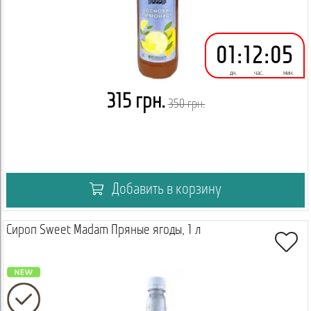
01
:
12
:
05
дн.
час.
мин.
315 грн.
350 грн.
Добавить в корзину
Сироп Sweet Madam Пряные ягоды, 1 л