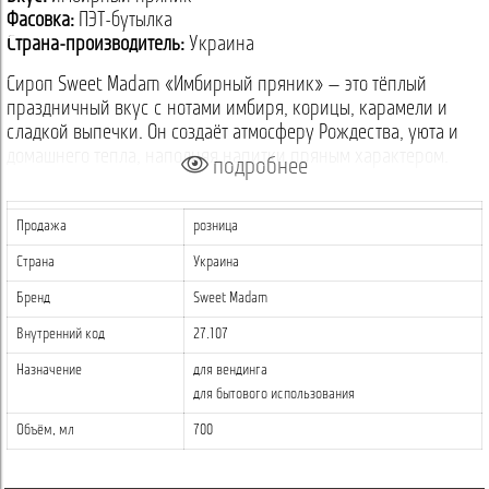
Фасовка:
ПЭТ-бутылка
Страна-производитель:
Украина
Сироп Sweet Madam «Имбирный пряник» — это тёплый
праздничный вкус с нотами имбиря, корицы, карамели и
сладкой выпечки. Он создаёт атмосферу Рождества, уюта и
домашнего тепла, наполняя напитки пряным характером.
подробнее
Аромат сиропа — насыщенный, пряный и очень тёплый. Он
отлично сочетается с кофе, молочными напитками, горячим
Продажа
розница
шоколадом, коктейлями, десертами и зимними авторскими
Страна
Украина
рецептами. Его плотная текстура позволяет створить яркие и
выразительные вкусовые композиции.
Бренд
Sweet Madam
Разнообразие вкусов для любых напитков
Внутренний код
27.107
Назначение
для вендинга
- Для кофе
– превращает латте, капучино или флет-уайт в
для бытового использования
настоящий зимний десерт.
- Для коктейлей и горячих напитков
– подходит для пряных
Объём, мл
700
латте, праздничного шоколада и зимних коктейлей.
- Для молочных напитков и десертов
– добавляет аромат