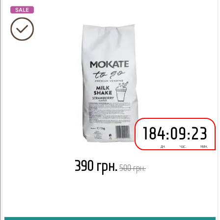
184
:
09
:
23
дн.
час.
мин.
390 грн.
500 грн.