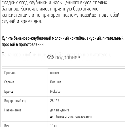
сладких ягод клубники и насыщенного вкуса спелых
бананов. Коктейль имеет приятную бархатистую
консистенцию и не приторен, поэтому подойдет под любой
случай и время дня.
Купить бананово-клубничный молочный коктейль: вкусный, питательный,
простой в приготовлении
Бананово-клубничный коктейль достаточно питателен,
подробнее
поэтому может служить быстрым перекусом после
тренировки или дополнением к легкому завтраку. Он
Продажа
оптом
идеально подходит активным людям, которые ценят вкусные
и питательные напитки быстрого приготовления.
Страна
Польша
Всего за минуту вы можете насладиться насыщенным вкусом
Бренд
Mokate
Milk Shake Banana Strawberry, просто добавив холодное
Внутренний код
26.147
молоко к порошку и тщательно перемешав.
Назначение
для вендинга
для бытового использования
Способ приготовления бананового молочного коктейля
Вес
10 кг