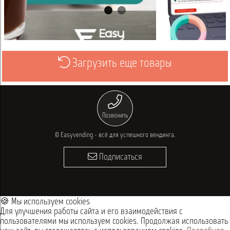
Загрузить еще товары
Просмотреть
Позвонить
© Easyvending - всё для успешного вендинга.
Подписаться
🍪 Мы используем cookies
Для улучшения работы сайта и его взаимодействия с
пользователями мы используем cookies. Продолжая использовать