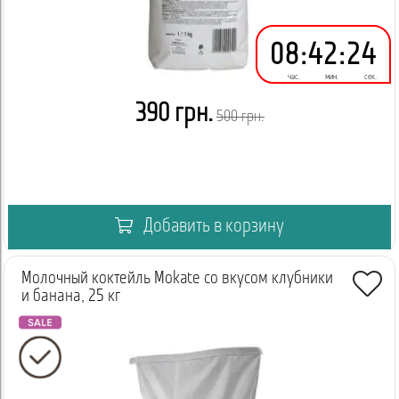
Если вы владелец кафе или точки Coffee to go, покупка Milk
Shake Banana Strawberry оптом — отличное решение для
снижения себестоимости продукции.
08
:
42
:
24
Упаковка по 10 кг позволяет:
час.
мин.
сек.
- экономить на каждой порции за счет лучшей оптовой цены;
390 грн.
500 грн.
- не беспокоиться о постоянных дозакупках;
- всегда иметь в наличии востребованный напиток.
Опт — это не просто удобно, это стратегически выгодно.
Добавить в корзину
Покупайте выгодно — заказывайте Milk Shake Banana
Strawberry оптом в больших упаковках и получайте максимум
вкуса и прибыли.
Молочный коктейль Mokate со вкусом клубники
и банана, 25 кг