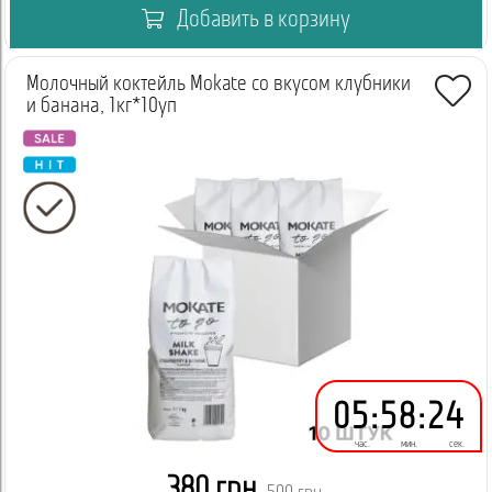
Добавить в корзину
Молочный коктейль Mokate со вкусом клубники
и банана, 1кг*10уп
05
:
58
:
24
час.
мин.
сек.
380 грн.