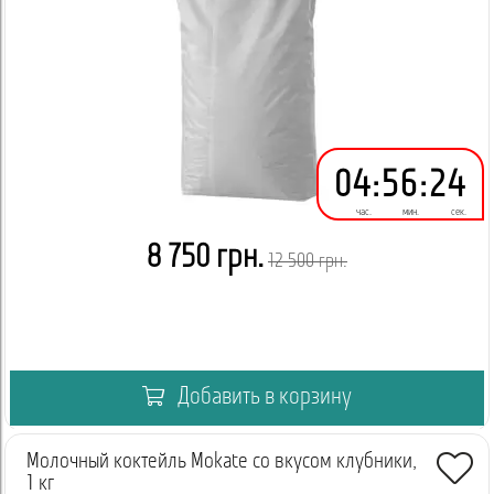
04
:
56
:
24
час.
мин.
сек.
8 750 грн.
12 500 грн.
Добавить в корзину
Молочный коктейль Mokate со вкусом клубники,
1 кг