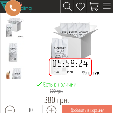
05
:
58
:
24
час.
мин.
сек.
Есть в наличии
500 грн.
380 грн.
Добавить в корзину