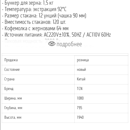
- Бункер для зерна: 1,5 кг
- Температура: экстракция 92°C
- Размер стакана: 12 унций (чашка 90 мм)
- Вместимость стаканов: 120 шт.
- Кофемолка с жерновами 64 мм
- Источник питания: AC220V±10%, 50HZ / AC110V 60Hz
- Пиковая мощность: 3000 Вт
подробнее
- Мощность в режиме ожидания: менее 30 Вт
- Время приготовления: около 60 секунд
- Экран: 22-дюймовый сенсорный
Продажа
розница
- Система Android
Состояние
новый
- Поддержка 4G/Wi-Fi
- Надписи на русском языке
Страна
Китай
- Цвет автомата — черный
Бренд
TCN
- Колеса для перемещения
Ширина, мм
1080
Глубина, мм
795
Высота, мм
1940