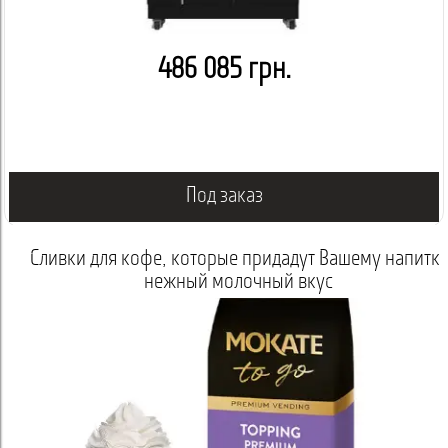
486 085 грн.
Под заказ
я кофе, которые придадут Вашему напитку
Горячий
нежный молочный вкус
шокол