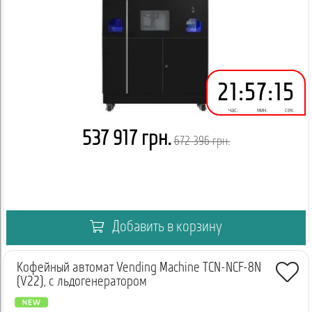
21
:
57
:
14
час.
мин.
сек.
537 917 грн.
672 396 грн.
Добавить в корзину
Кофейный автомат Vending Machine TCN-NCF-8N
(V22), с льдогенератором