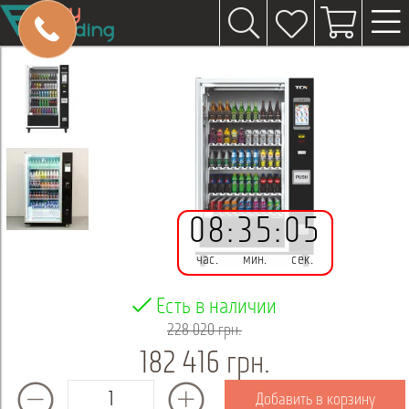
08
:
35
:
05
час.
мин.
сек.
Есть в наличии
228 020 грн.
182 416 грн.
Добавить в корзину