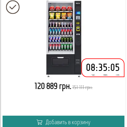
доставку в ваш город.
08
:
35
:
05
час.
мин.
сек.
120 889 грн.
151 111 грн.
Добавить в корзину