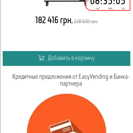
08
:
35
:
05
час.
мин.
сек.
182 416 грн.
228 020 грн.
Добавить в корзину
Кредитные предложения от EasyVending и Банка-
партнера