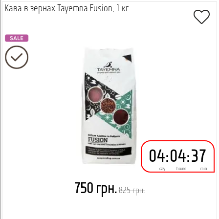
Кава в зернах Tayemna Fusion, 1 кг
04
:
04
:
37
day
houre
min
750 грн.
825 грн.