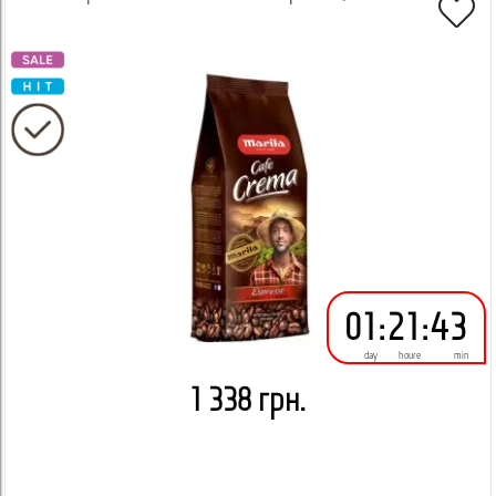
01
:
21
:
43
day
houre
min
1 338 грн.