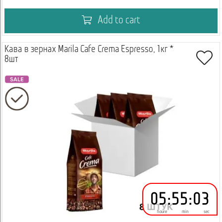
Add to cart
Кава в зернах Marila Cafe Crema Espresso, 1кг *
8шт
05
:
55
:
02
houre
min
sec