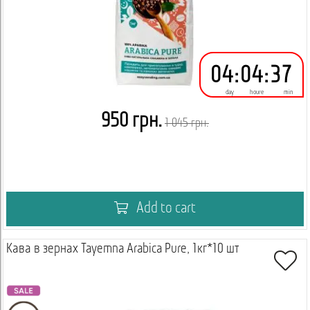
04
:
04
:
37
day
houre
min
950 грн.
1 045 грн.
Add to cart
Кава в зернах Tayemna Arabica Pure, 1кг*10 шт