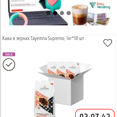
Кава в зернах Tayemna Supremo, 1кг*10 шт