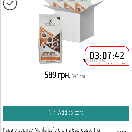
03
:
07
:
42
day
houre
min
589 грн.
648 грн.
Add to cart
Кава в зернах Marila Cafe Crema Espresso, 1 кг