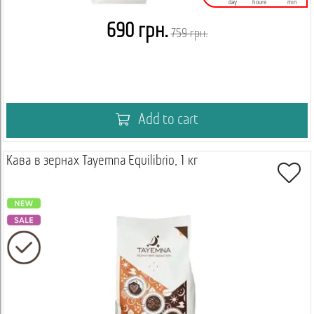
day
houre
min
690 грн.
759 грн.
Add to cart
Кава в зернах Tayemna Equilibrio, 1 кг