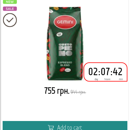
02
:
07
:
42
day
houre
min
755 грн.
944 грн.
Add to cart