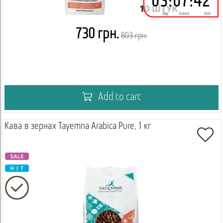
03
:
07
:
42
day
houre
min
730 грн.
803 грн.
Add to cart
Кава в зернах Tayemna Arabica Pure, 1 кг