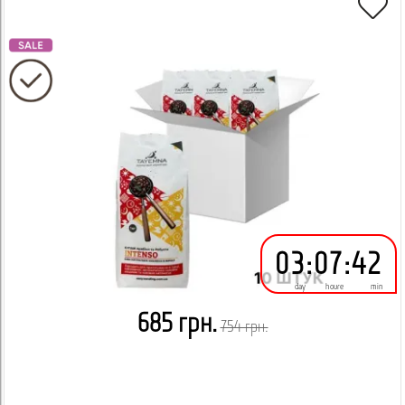
03
:
07
:
42
day
houre
min
685 грн.
754 грн.