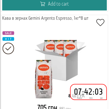
Add to cart
Кава в зернах Gemini Argento Espresso, 1кг*8 шт
07
:
42
:
02
houre
min
sec
705 грн.