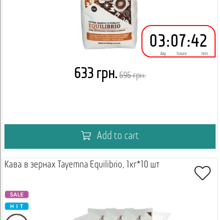
03
:
07
:
42
day
houre
min
633 грн.
696 грн.
Add to cart
Кава в зернах Tayemna Equilibrio, 1кг*10 шт