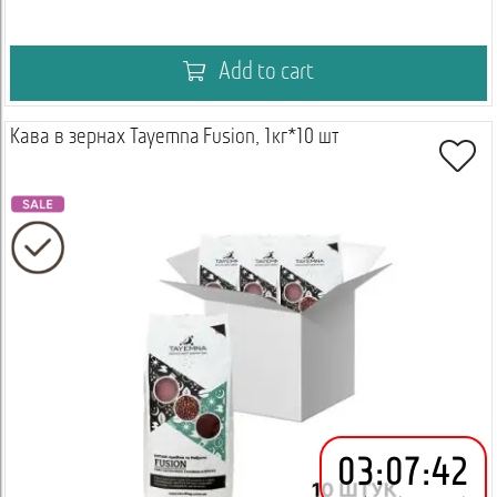
Add to cart
Кава в зернах Tayemna Fusion, 1кг*10 шт
03
:
07
:
42