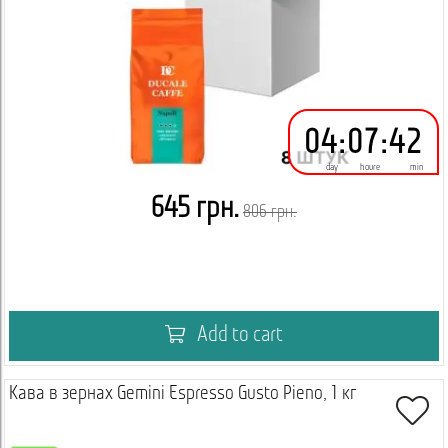
04
:
07
:
42
day
houre
min
645 грн.
806 грн.
Add to cart
Кава в зернах Gemini Espresso Gusto Pieno, 1 кг