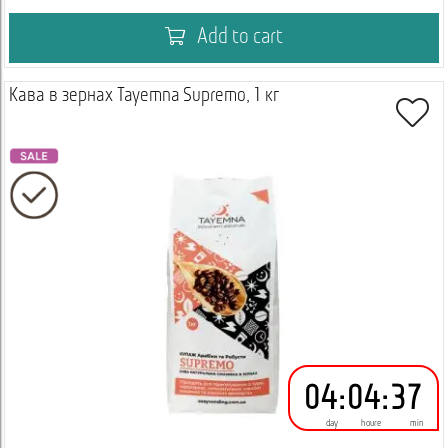
Add to cart
Кава в зернах Tayemna Supremo, 1 кг
04
:
04
:
37
day
houre
min