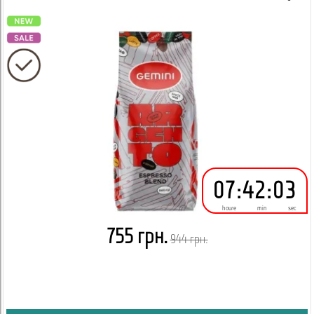
07
:
42
:
02
houre
min
sec
755 грн.
944 грн.