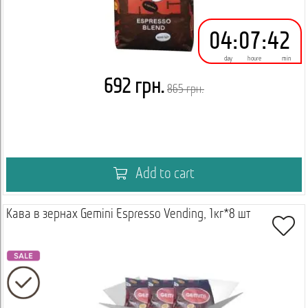
04
:
07
:
42
day
houre
min
692 грн.
865 грн.
Add to cart
Кава в зернах Gemini Espresso Vending, 1кг*8 шт