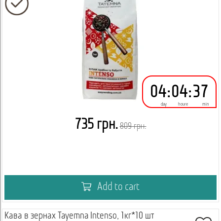
04
:
04
:
37
day
houre
min
735 грн.
809 грн.
Add to cart
Кава в зернах Tayemna Intenso, 1кг*10 шт