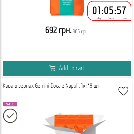
01
:
05
:
57
day
houre
min
692 грн.
865 грн.
Add to cart
Кава в зернах Gemini Ducale Napoli, 1кг*8 шт