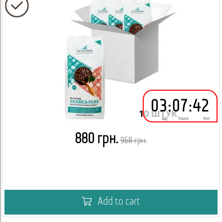
03
:
07
:
42
day
houre
min
880 грн.
968 грн.
Add to cart