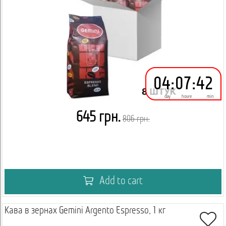
04
:
07
:
42
day
houre
min
645 грн.
806 грн.
Add to cart
Кава в зернах Gemini Argento Espresso, 1 кг