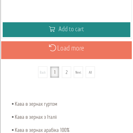
Add to cart
Load more
1
2
Back
Next
All
Кава в зернах гуртом
Кава в зернах з Італіі
Кава в зернах арабіка 100%