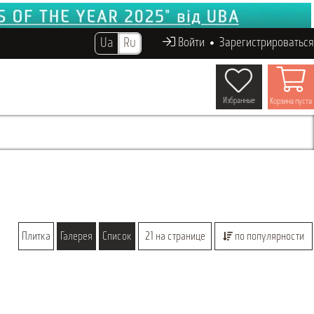
Ua
Ru
Войти
Зарегистрироваться
Избранные
Корзина пуста
Плитка
Галерея
Список
21 на странице
по популярности