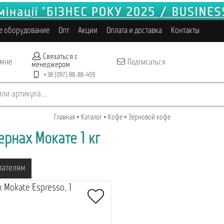
е оборудование
Опт
Акции
Оплата и доставка
Контакты
Связаться с
 мне
Подписаться
менеджером
+38 (097) 88-88-459
ли артикула...
Главная
Каталог
Кофе
Зерновой кофе
ернах Мокате 1 кг
пателям
 Mokate Espresso, 1