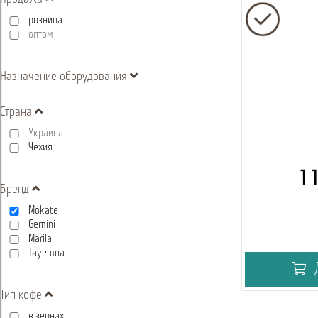
розница
оптом
Назначение оборудования
Страна
Украина
Чехия
1 
Бренд
Mokate
Gemini
Marila
Tayemna
Д
Тип кофе
в зернах