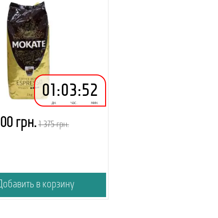
01
:
03
:
52
дн.
час.
мин.
100 грн.
1 375 грн.
обавить в корзину