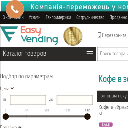
О компании
Услуги
Техподдержка
Сотрудничество
Проданно
Перезвоните
Каталог товаров
Поиск товара и
Подбор по параметрам
Кофе в з
Цена
оптовым поку
От
До
Кофе в зёрнах
0
344
688
1 031
1 375
кг
Продажа