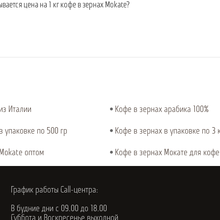
ывается цена на 1 кг кофе в зернах Mokate?
из Италии
Кофе в зернах арабика 100%
в упаковке по 500 гр
Кофе в зернах в упаковке по 3 
 Mokate оптом
Кофе в зернах Мокате для коф
График работы Call-центра:
В будние дни с 09.00 до 18.00
Суббота и Воскресенье выходной