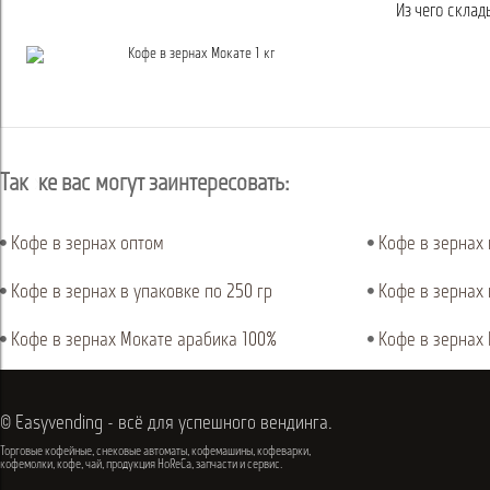
Из чего склад
Так же вас могут заинтересовать:
Кофе в зернах оптом
Кофе в зернах 
Кофе в зернах в упаковке по 250 гр
Кофе в зернах 
Кофе в зернах Мокате арабика 100%
Кофе в зернах
© Easyvending - всё для успешного вендинга.
Торговые кофейные, снековые автоматы, кофемашины, кофеварки,
кофемолки, кофе, чай, продукция HoReCa, запчасти и сервис.