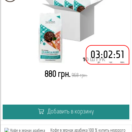
03
:
02
:
51
дн.
час.
мин.
880 грн.
968 грн.
Добавить в корзину
Кофе в зернах арабика 100 % купить недорого