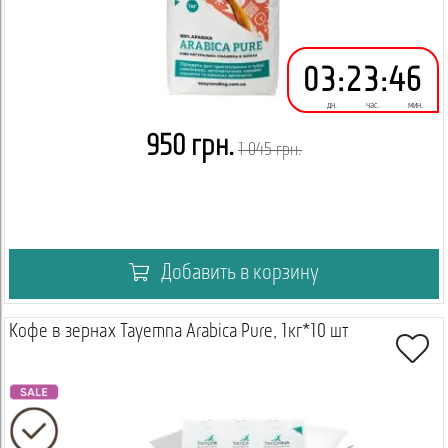
03
:
23
:
46
дн.
час.
мин.
950 грн.
1 045 грн.
Добавить в корзину
Кофе в зернах Tayemna Arabica Pure, 1кг*10 шт