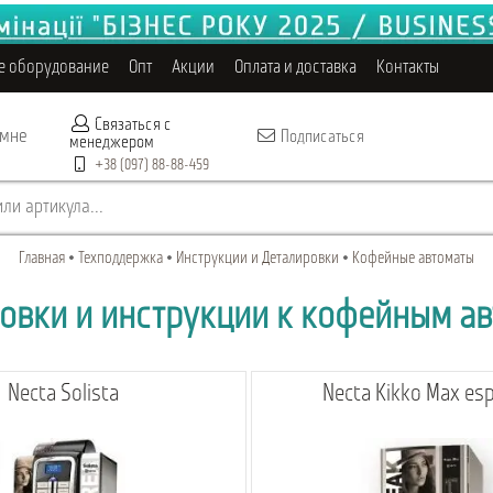
е оборудование
Опт
Акции
Оплата и доставка
Контакты
Связаться с
 мне
Подписаться
менеджером
+38 (097) 88-88-459
ли артикула...
Главная
Техподдержка
Инструкции и Деталировки
Кофейные автоматы
овки и инструкции к кофейным а
Necta Solista
Necta Kikko Max es