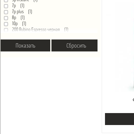
5p Instant (
1
)
7p (
1
)
7p plus (
1
)
8p (
1
)
10p (
1
)
200 Rubino Espresso черная (
1
)
200 SG Rubino (
1
)
Cristallo 400 (
1
)
Cristallo 400 new (
2
)
Cristallo 600 (
1
)
Cristallo 600 new (
1
)
Group 500 (трёхрядная) (
1
)
Group 500 NE (
1
)
Quarzo 500 (
1
)
Atlante 500 new (
1
)
Quarzo 700 NM (
1
)
Quarzo 700 NE (
1
)
Group 700 (трёхрядная) (
1
)
Group 700 NE (Doubleboiler) (
1
)
Atlante 700 (
1
)
Atlante 700 new (
1
)
Atlante EVO 700, капсульный (
1
)
Phedra (
1
)