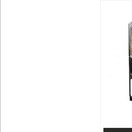
Phedra EVO (
1
)
Atlante 500 (
1
)
Caffe Europa (
1
)
Barista (
1
)
Lioness XS (
1
)
XM (
1
)
XX MINI (
1
)
Sagoma H7 (
1
)
Cino XS Grande I (
2
)
Koro Espresso (
1
)
Krea (
1
)
Kikko ES 6 (
1
)
Gaia Es (
1
)
Sprint (
1
)