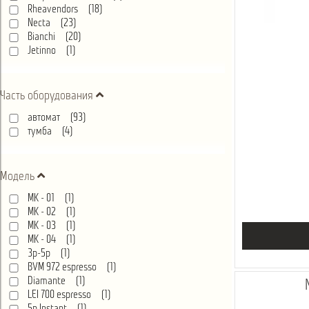
Rheavendors (
18
)
Necta (
23
)
Bianchi (
20
)
Jetinno (
1
)
Часть оборудования
автомат (
93
)
тумба (
4
)
Модель
MK - 01 (
1
)
MK - 02 (
1
)
MK - 03 (
1
)
MK - 04 (
1
)
3p-5p (
1
)
BVM 972 espresso (
1
)
Diamante (
1
)
LEI 700 espresso (
1
)