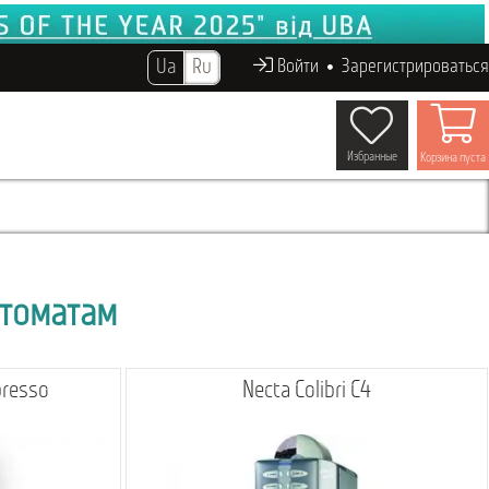
Ua
Ru
Войти
Зарегистрироваться
Избранные
Корзина пуста
втоматам
presso
Necta Colibri C4