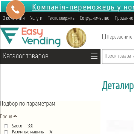
О компании
Услуги
Техподдержка
Сотрудничество
Проданно
Перезвоните
Каталог товаров
Поиск товара и
Деталир
Подбор по параметрам
Бренд
Saeco (
33
)
Разумные машины (
4
)