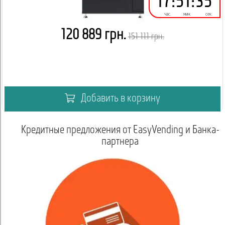
17
:
51
:
34
час.
мин.
сек.
120 889 грн.
151 111 грн.
Добавить в корзину
дложения от EasyVending и Банка-
партнера