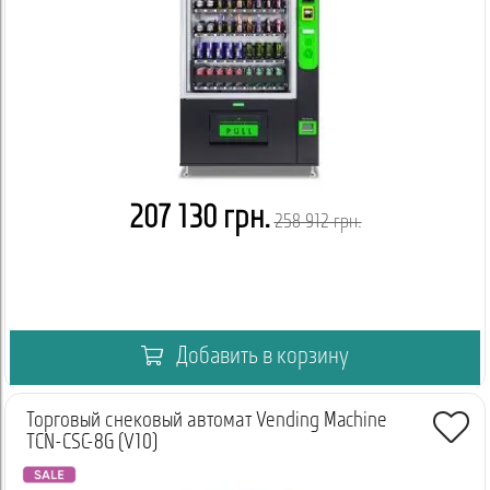
Хладагент:
R134A
Напряжение:
220 В
Частота:
50 Гц
Размеры:
880 × 1940 × 790 мм
Вес:
240 кг
Сертификат соответствия:
есть
Назначение:
для продажи снеков, напитков в бутылках и
банках, фасованных продуктов
207 130 грн.
258 912 грн.
Купить комбинированный снековый автомат TCN-CSC-8G(V10) в Украине
У нас вы можете купить комбинированный снековый автомат
TCN-CSC-8G(V10)
для вендингового бизнеса, офисов, торговых
центров, вокзалов, учебных заведений и других локаций с
постоянным потоком покупателей.
Добавить в корзину
Обратитесь к менеджеру EasyVending, чтобы уточнить
комплектацию, условия доставки, наличие и возможность
Торговый снековый автомат Vending Machine
подбора платежных систем для вашей локации.
TCN-CSC-8G (V10)