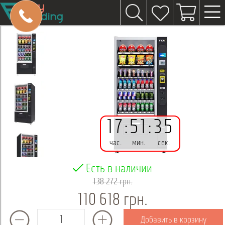
17
:
51
:
34
час.
мин.
сек.
Есть в наличии
138 272 грн.
110 618 грн.
Добавить в корзину