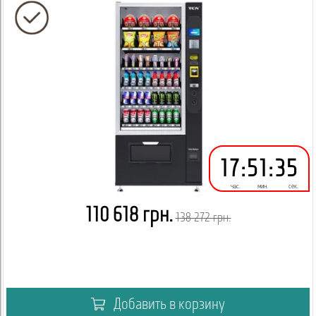
17
:
51
:
34
час.
мин.
сек.
110 618 грн.
138 272 грн.
Добавить в корзину