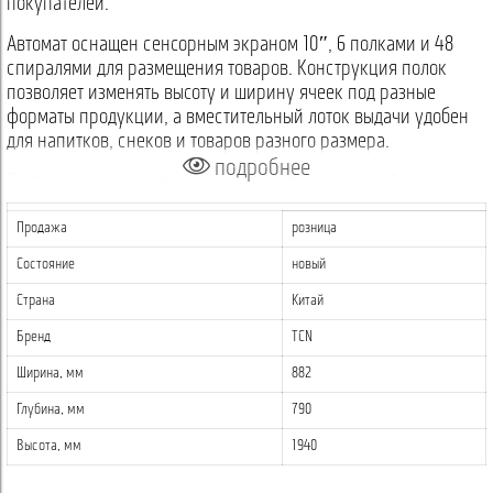
покупателей.
Автомат оснащен сенсорным экраном 10″, 6 полками и 48
спиралями для размещения товаров. Конструкция полок
позволяет изменять высоту и ширину ячеек под разные
форматы продукции, а вместительный лоток выдачи удобен
для напитков, снеков и товаров разного размера.
подробнее
Система охлаждения поддерживает регулируемый
температурный режим от 4 °C до 25 °C, поэтому автомат
Продажа
розница
можно использовать для напитков и продуктов, которым
требуется контролируемая температура хранения.
Состояние
новый
Страна
Китай
Преимущества комбинированного снекового автомата TCN-CSC-8G(V10)
Бренд
TCN
Сенсорный экран 10″
— удобный интерфейс для выбора
товаров покупателем.
Ширина, мм
882
6 полок и 48 спиралей
— достаточно места для широкого
Глубина, мм
790
ассортимента снеков, напитков и фасованных продуктов.
Спиральный тип выдачи
— практичное решение для продажи
Высота, мм
1940
товаров разного формата.
Регулируемые ячейки
— возможность адаптировать ширину и