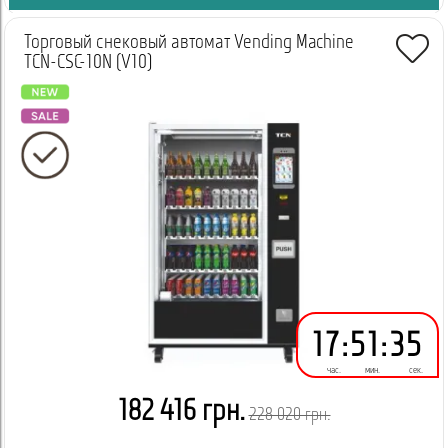
Торговый снековый автомат Vending Machine
TCN-CSC-10N (V10)
17
:
51
:
34
час.
мин.
сек.
182 416 грн.
228 020 грн.