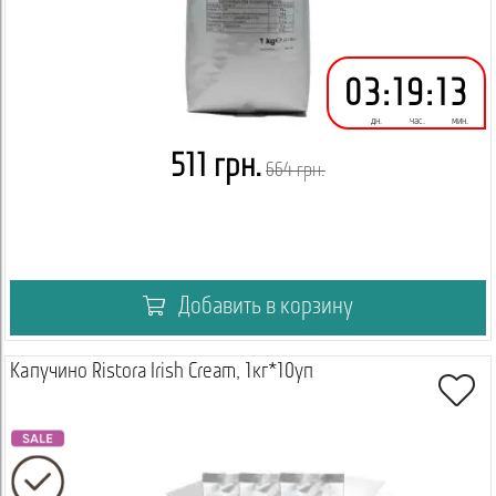
03
:
19
:
13
дн.
час.
мин.
511 грн.
664 грн.
Добавить в корзину
Капучино Ristora Irish Cream, 1кг*10уп