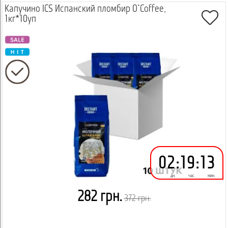
Капучино ICS Испанский пломбир O`Coffee,
1кг*10уп
02
:
19
:
13
дн.
час.
мин.
282 грн.
372 грн.