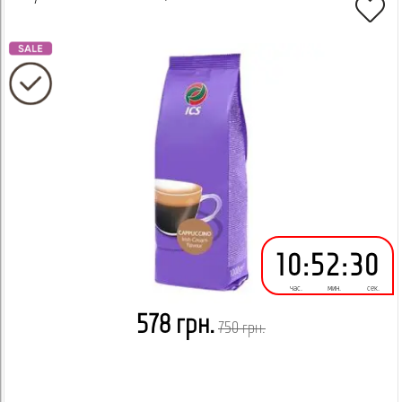
10
:
52
:
29
час.
мин.
сек.
578 грн.
750 грн.