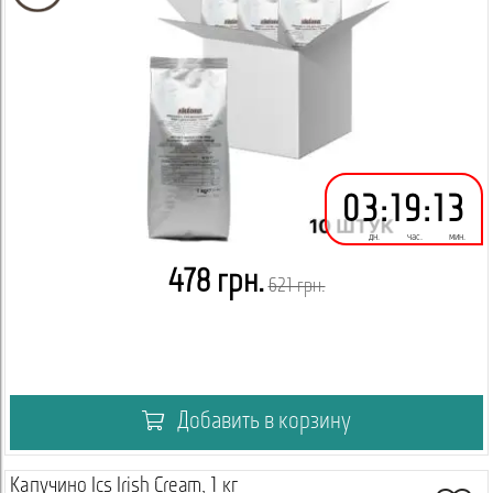
03
:
19
:
13
дн.
час.
мин.
478 грн.
621 грн.
Добавить в корзину
Капучино Ics Irish Cream, 1 кг