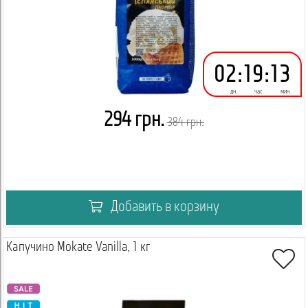
02
:
19
:
13
дн.
час.
мин.
294 грн.
384 грн.
Добавить в корзину
Капучино Mokate Vanilla, 1 кг