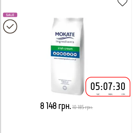
05
:
07
:
29
час.
мин.
сек.
8 148 грн.
10 185 грн.