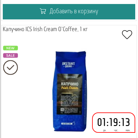
Добавить в корзину
Капучино ICS Irish Cream O`Coffee, 1 кг
01
:
19
:
13
дн.
час.
мин.