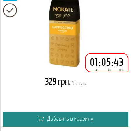
01
:
05
:
43
дн.
час.
мин.
329 грн.
411 грн.
Добавить в корзину