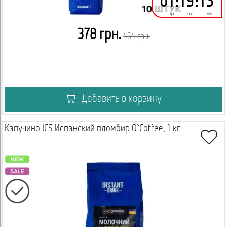
01
:
19
:
13
дн.
час.
мин.
378 грн.
464 грн.
Добавить в корзину
Капучино ICS Испанский пломбир O`Coffee, 1 кг