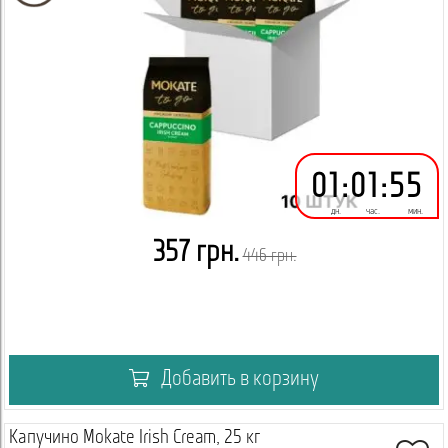
01
:
01
:
55
дн.
час.
мин.
357 грн.
446 грн.
Добавить в корзину
Капучино Mokate Irish Cream, 25 кг