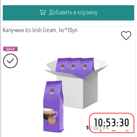
Добавить в корзину
Капучино Ics Irish Cream, 1кг*10уп
10
:
53
:
29
час.
мин.
сек.