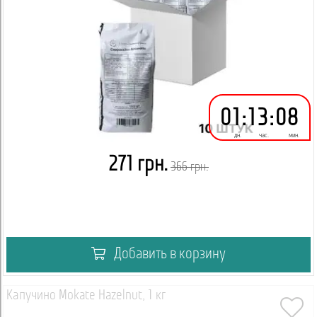
01
:
13
:
08
дн.
час.
мин.
271 грн.
366 грн.
Добавить в корзину
Капучино Mokate Hazelnut, 1 кг