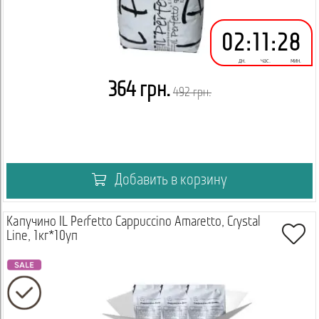
02
:
11
:
28
дн.
час.
мин.
364 грн.
492 грн.
Добавить в корзину
Капучино IL Perfetto Cappuccino Amaretto, Crystal
Line, 1кг*10уп