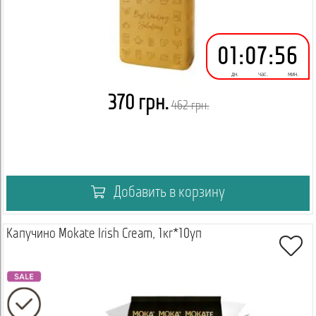
01
:
07
:
56
дн.
час.
мин.
370 грн.
462 грн.
Добавить в корзину
Капучино Mokate Irish Cream, 1кг*10уп