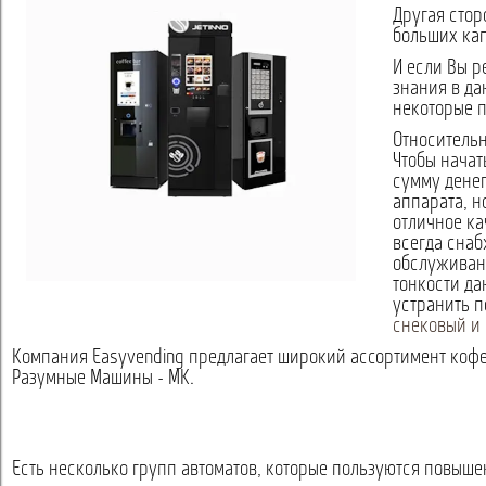
Другая стор
больших ка
И если Вы р
знания в да
некоторые п
Относительн
Чтобы начат
сумму денег
аппарата, н
отличное ка
всегда снаб
обслуживан
тонкости да
устранить п
снековый и 
Компания Easyvending предлагает широкий ассортимент кофей
Разумные Машины - MK.
Есть несколько групп автоматов, которые пользуются повыш