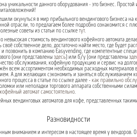
она уникальности данного оборудования - это бизнес. Простой
питаловложений!
ешили окунуться в мир прибыльного вендингового бизнеса на 
нной отрасли, то предлагаем более подробно ознакомится с пл
олезные советы из статьи по ссылке
тут
.
о невысокая стоимость вендингового кофейного автомата дела
ь своё собственное дело, достаточно найти место, где будет ра
 и позвонить в компанию Easyvending, где компетентные специ
ового (они представлены
здесь
) или б/у (они представлены
зде
чество обслуживания, кофейную продукцию и сервис на долгое
жён всем ассортиментом необходимых расходных материалов вы
ием. А для желающих сэкономить и заняться обслуживанием к
нного процесса в статье по ссылке далее -
как правильно обсл
оломки или неполадки торгового аппарата собственными силами
кофейный автомат самостоятельно
.
ных вендинговых автоматов для кофе, представленных такими и
Разновидности
енным вниманием и интересом в настоящее время у вендоров. 