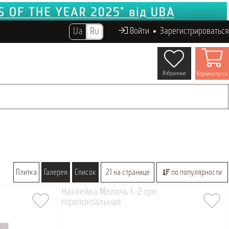
Ua
Ru
Войти
Зарегистрироваться
Избранные
Корзина пуста
Плитка
Галерея
Список
21 на странице
по популярности
Наклейка Мелочь 1, 2 грн,
горизонтальная