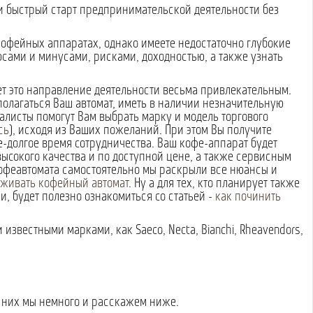
 и быстрый старт предпринимательской деятельности без
кофейных аппаратах, однако имеете недостаточно глубокие
юсами и минусами, рисками, доходностью, а также узнать
ет это направление деятельности весьма привлекательным.
сполагаться Ваш автомат, иметь в наличии незначительную
алисты помогут Вам выбрать марку и модель торгового
сь
), исходя из Ваших пожеланий. При этом Вы получите
-долгое время сотрудничества. Ваш кофе-аппарат будет
сокого качества и по доступной цене, а также сервисным
офеавтомата самостоятельно мы раскрыли все нюансы и
уживать кофейный автомат
. Ну а для тех, кто планирует также
, будет полезно ознакомиться со статьей -
как починить
звестными марками, как Saeco, Necta, Bianchi, Rheavendors,
О них мы немного и расскажем ниже.