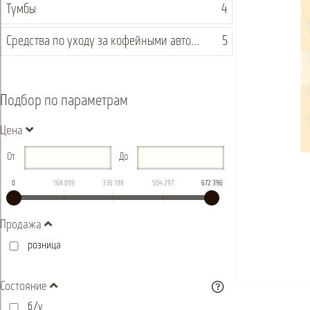
Тумбы
4
Средства по уходу за кофейными автоматами
5
Подбор по параметрам
Цена
От
До
0
168 099
336 198
504 297
672 396
Продажа
розница
Состояние
б/у