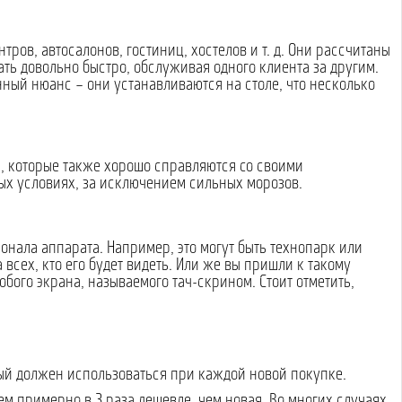
ов, автосалонов, гостиниц, хостелов и т. д. Они рассчитаны
ь довольно быстро, обслуживая одного клиента за другим.
ный нюанс – они устанавливаются на столе, что несколько
, которые также хорошо справляются со своими
ых условиях, за исключением сильных морозов.
онала аппарата. Например, это могут быть технопарк или
всех, кто его будет видеть. Или же вы пришли к такому
обого экрана, называемого тач-скрином. Стоит отметить,
рый должен использоваться при каждой новой покупке.
нем примерно в 3 раза дешевле, чем новая. Во многих случаях