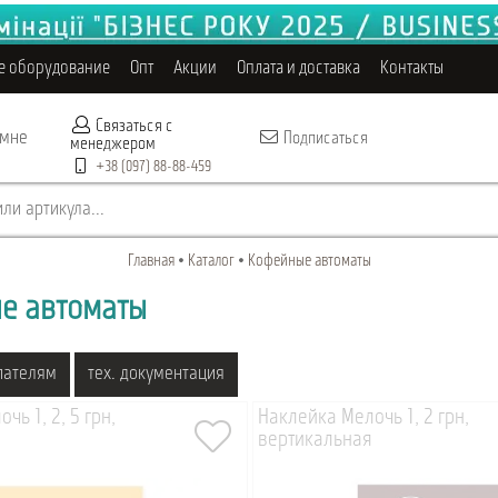
е оборудование
Опт
Акции
Оплата и доставка
Контакты
Связаться с
 мне
Подписаться
менеджером
+38 (097) 88-88-459
ли артикула...
Главная
Каталог
Кофейные автоматы
е автоматы
пателям
тех. документация
чь 1, 2, 5 грн,
Наклейка Мелочь 1, 2 грн,
вертикальная