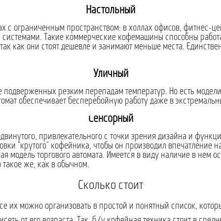
Настольный
 с ограниченным пространством: в холлах офисов, фитнес-центр
системами. Такие коммерческие кофемашины способны работат
ак как они стоят дешевле и занимают меньше места. Единствен
Уличный
 подверженных резким перепадам температур. Но есть модели
томат обеспечивает бесперебойную работу даже в экстремальн
Сенсорный
одвинутого, привлекательного с точки зрения дизайна и функци
овки “крутого” кофейника, чтобы он производил впечатление на 
ая модель торгового автомата. Имеется в виду наличие в нем ос
 такое же, как в обычном.
Сколько стоит
все их можно организовать в простой и понятный список, кото
сеть от его возраста. Так, б/у кофейная техника стоит в сред