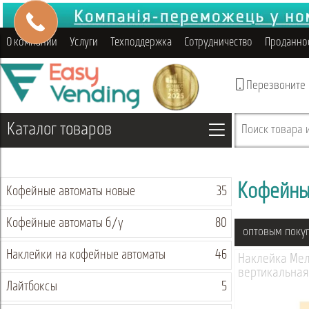
О компании
Услуги
Техподдержка
Сотрудничество
Проданно
Перезвоните
Каталог товаров
Поиск товара и
Кофейны
Кофейные автоматы новые
35
Кофейные автоматы б/у
80
оптовым поку
Наклейки на кофейные автоматы
46
Наклейка Мело
вертикальная
Лайтбоксы
5