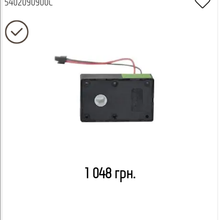
5402090900C
1 048 грн.