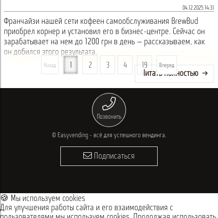
04.12.2025 14:31
Франчайзи нашей сети кофеен самообслуживания BrewBud
приобрел корнер и установил его в бизнес-центре. Сейчас он
зарабатывает на нем до 1200 грн в день — рассказываем, как
он добился этого результата.
1
2
3
4
19
Назад
Вперед
Читать полностью
Позвонить
© Easyvending - всё для успешного вендинга.
Подписаться
🍪 Мы используем cookies
Для улучшения работы сайта и его взаимодействия с
пользователями мы используем cookies. Продолжая использовать