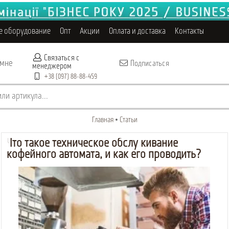
е оборудование
Опт
Акции
Оплата и доставка
Контакты
Связаться с
 мне
Подписаться
менеджером
+38 (097) 88-88-459
ли артикула...
Главная
Статьи
Что такое техническое обслуживание
кофейного автомата, и как его проводить?