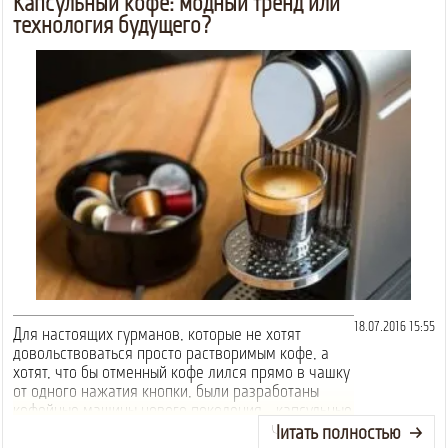
Капсульный кофе: модный тренд или
технология будущего?
18.07.2016 15:55
Для настоящих гурманов, которые не хотят
довольствоваться просто растворимым кофе, а
хотят, что бы отменный кофе лился прямо в чашку
от одного нажатия кнопки, были разработаны
кофейные машины нового поколения - капсульные
кофемашины.
Читать полностью