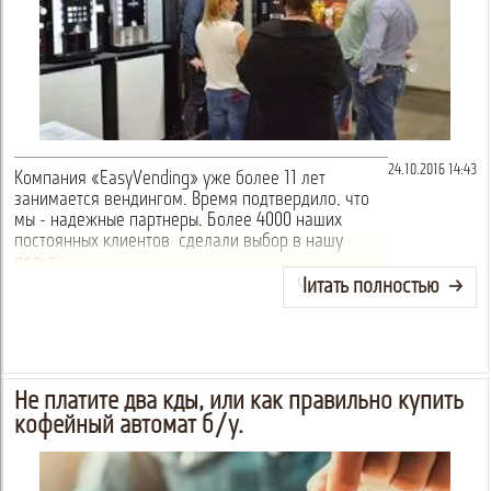
24.10.2016 14:43
Компания «EasyVending» уже более 11 лет
занимается вендингом. Время подтвердило, что
мы - надежные партнеры. Более 4000 наших
постоянных клиентов сделали выбор в нашу
пользу.
И еще 14 аргументов, которые Вас убедят!
Читать полностью
Не платите дважды, или как правильно купить
кофейный автомат б/у.