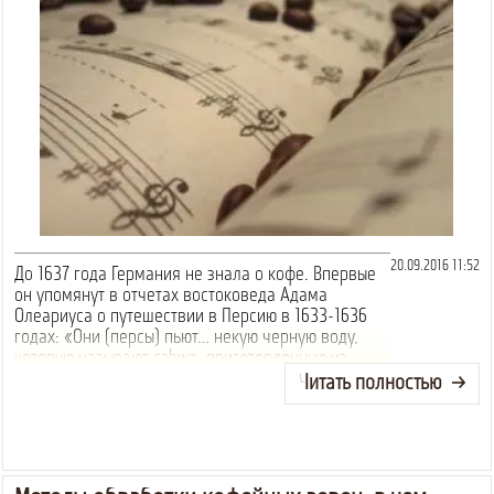
20.09.2016 11:52
До 1637 года Германия не знала о кофе. Впервые
он упомянут в отчетах востоковеда Адама
Олеариуса о путешествии в Персию в 1633-1636
годах: «Они (персы) пьют… некую черную воду,
которую называют cahwa, приготовленную из
фруктов, привезенных из Египта,...
Читать полностью