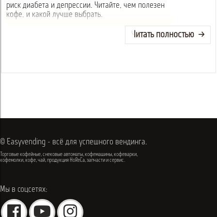
риск диабета и депрессии. Читайте, чем полезен
кофе, и какой лучше выбрать.
Читать полностью
© Easyvending - всё для успешного вендинга.
Торговые кофейные, снековые автоматы, кофемашины, кофеварки,
кофемолки, кофе, чай, продукция HoReCa, запчасти и сервис.
Мы в соцсетях: