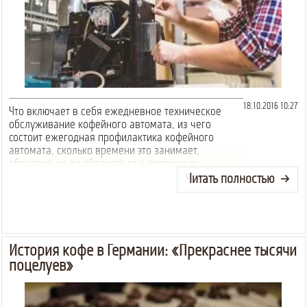
18.10.2016 10:27
Что включает в себя ежедневное техническое
обслуживание кофейного автомата, из чего
состоит ежегодная профилактика кофейного
автомата, сколько времени это занимает,
обязательно ли обращаться к сервисным
компаниям, или можно проводить самому?
Читать полностью
Технический...
История кофе в Германии: «Прекраснее тысячи
поцелуев»