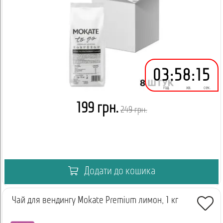
03
:
58
:
14
год.
хв.
сек.
199 грн.
249 грн.
Додати до кошика
Чай для вендингу Mokate Premium лимон, 1 кг