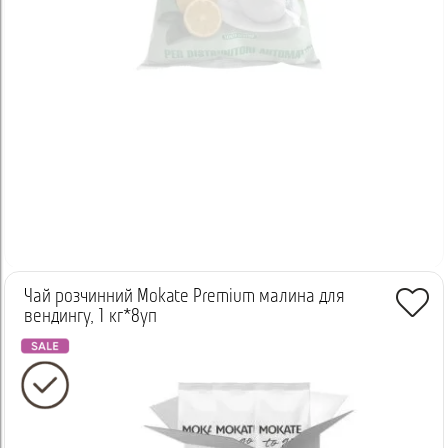
Хочете стабільний смак, мінімум проблем і задоволених
клієнтів? Тоді ви за адресою. Купуйте чай лимонний Ristora
онлайн або замовляйте у менеджера по телефону з швидкою
доставкою по Києву та Україні.
Чай розчинний Mokate Premium малина для
вендингу, 1 кг*8уп