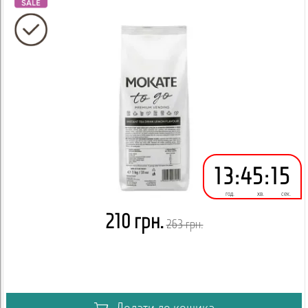
13
:
45
:
14
год.
хв.
сек.
210 грн.
263 грн.