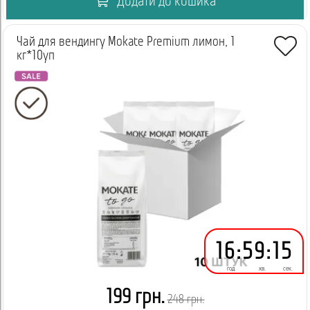
Додати до кошика
Чай для вендингу Mokate Premium лимон, 1
кг*10уп
16
:
59
:
14
год.
хв.
сек.
199 грн.
248 грн.