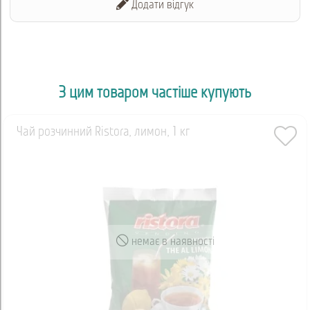
Додати відгук
Характеристики лимонного чаю Ristora
- Країна виробник: Італія
- Бренд: Ristora
- Вид: розчинний чай
З цим товаром частіше купують
- Смак: лимон
Чай розчинний Ristora, лимон, 1 кг
- Вага: 1 кг
- Упаковка: пакет
- Фасування: коробка 10 шт
- Призначення: вендингові автомати, HoReCa, домашнє
використання
немає в наявності
Склад: екстракт чорного чаю, концентрат лимонного соку,
цукор та допоміжні компоненти для стабільного розчинення.
Купити чай лимонний Ristora для кавових автоматів в Україні