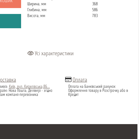
 кошик
Ширина, мм
368
Глибина, мм
586
Висота, мм
783
Усі характеристики
оставка
Оплата
вивіз:
Київ, вул. Кирилівська,86...
Оплата на Банківський рахунок
раїні: Нова Пошта, Делівері - згідно
Оформлення товару в Розстрочку або в
фам компаніі-перевізника
Кредит