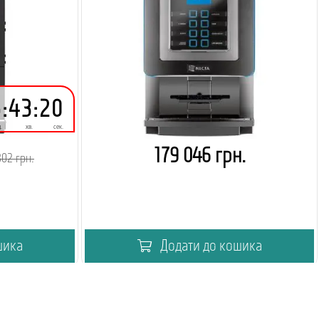
5
:
43
:
20
.
хв.
сек.
179 046 грн.
302 грн.
шика
Додати до кошика
ою пінкою!
Не забудьте замовити POS термінал!