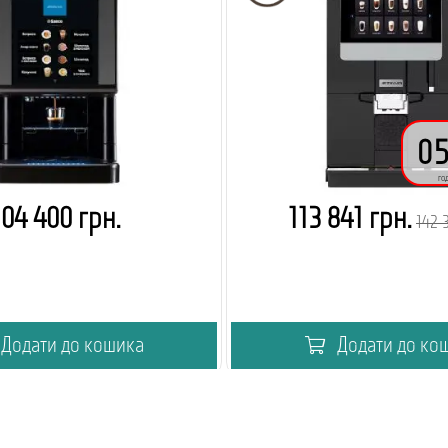
0
год
104 400 грн.
113 841 грн.
142 
Додати до кошика
Додати до ко
правжній та якісний чай для
Капучино з ніжною стійк
вендінгу