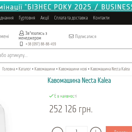
аднання
Гуртовня
Акції
Сплата та доставка
Контакти
Звʼязатись з
 мені
Підписатися
менеджером
+38 (097) 88-88-459
бо артикулу...
Головна
Каталог
Кавомашини
Кавомашини нові
Кавомашина Necta Kalea
Кавомашина Necta Kalea
Є в наявності
252 126 грн.