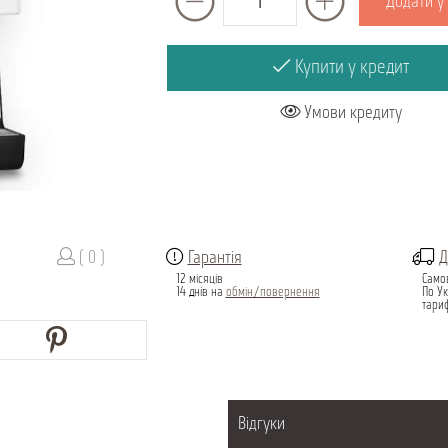
Додати у
Купити у кредит
Умови кредиту
( 0 )
Гарантія
Д
12 місяців
Само
14 днів на
обмін/повернення
По Ук
тари
Відгуки