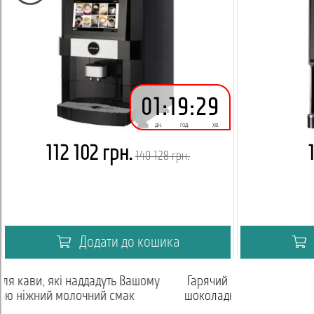
01
:
19
:
29
дн.
год.
хв.
112 102 грн.
140 128 грн.
Додати до кошика
му
Гарячий шоколад — це високоякісний
Тільки с
шоколадний напій за доступною ціною