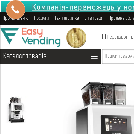
Про компанію
Послуги
Техпідтримка
Співпраця
Продане обл
Передзвоніть
Каталог товарів
Пошук товару а