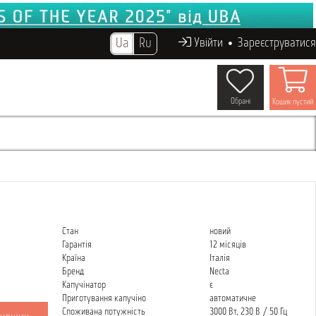
Ua
Ru
Увійти
Зареєструватися
Обрані
Кошик пустий
Стан
новий
Гарантія
12 місяців
Країна
Італія
Бренд
Necta
Капучінатор
є
Приготування капучіно
автоматичне
Споживана потужність
3000 Вт, 230 В / 50 Гц