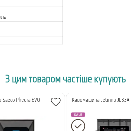
0 Гц
З цим товаром частіше купують
 Saeco Phedra EVO
Кавомашина Jetinno JL33А