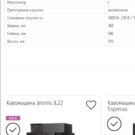
- бойлер пара: 800 сс - 2900 Вт;
Капучінатор
є
- об’єм контейнера для кави в зернах: - 1,2 кг;
Приготування капучіно
автоматичне
- об’єм контейнера вершки - 0,75 кг;
Споживана потужність
3000 Вт, 230 В / 5
- об’єм контейнера шоколад - 1,8 кг;
- вага: 47 кг;
Ширина, мм
368
- габарити (ШхВxГл): 368x783x586 мм.
Глибина, мм
586
Висота, мм
783
Кавомашина Jetinno JL22
Кавомашина
Espresso