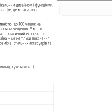
нікальним дизайном і функціями.
та кафе, де можна легко
вністю (до 100 чашок на
вання та чищення. У меню
лише класичний еспресо та
alea – це не тільки поєднання
озмірів, стильних аксесуарів та
околад, сухе молоко);