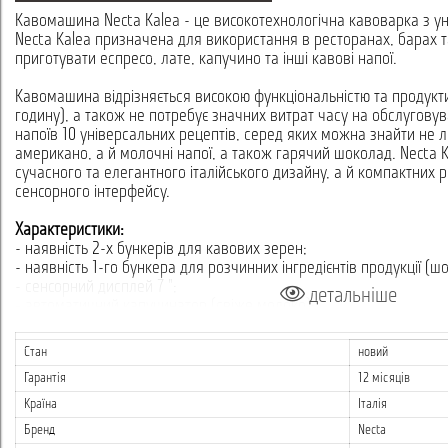
Кавомашина Necta Kalea - це високотехнологічна кавоварка з у
Necta Kalea призначена для використання в ресторанах, барах 
приготувати еспресо, лате, капучино та інші кавові напої.
Кавомашина відрізняється високою функціональністю та продукти
годину), а також не потребує значних витрат часу на обслугову
напоїв 10 універсальних рецептів, серед яких можна знайти не 
американо, а й молочні напої, а також гарячий шоколад. Necta K
сучасного та елегантного італійського дизайну, а й компактних р
сенсорного інтерфейсу.
Характеристики:
- наявність 2-х бункерів для кавових зерен;
- наявність 1-го бункера для розчинних інгредієнтів продукції (ш
- сенсорний дисплей 7 ";
детальніше
- автоматичний капучинатор (свіже молоко);
- прямий вибір напоїв;
- підключення до водопровідної мережі або
Стан
новий
- окремо резервуара;
Гарантія
12 місяців
- напруга живлення: 220-240 В / 50-60 Гц;
- потужність / напруга: 3000 Вт;
Країна
Італія
- колір чорний;
Бренд
Necta
- бойлер еспресо: 800 сс - 2900 Вт;