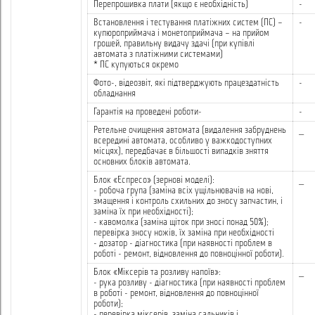
Перепрошивка плати (якщо є необхідність)
-
Встановлення і тестування платіжних систем (ПС) –
-
купюроприймача і монетоприймача – на прийом
грошей, правильну видачу здачі (при купівлі
автомата з платіжними системами)
* ПС купуються окремо
Фото-, відеозвіт, які підтверджують працездатність
-
обладнання
Гарантія на проведені роботи-
-
Ретельне очищення автомата (видалення забруднень
_
всередині автомата, особливо у важкодоступних
місцях), передбачає в більшості випадків зняття
основних блоків автомата.
Блок «Еспресо» (зернові моделі):
_
- робоча група (заміна всіх ущільнювачів на нові,
змащення і контроль схильних до зносу запчастин, і
заміна їх при необхідності);
- кавомолка (заміна щіток при зносі понад 50%);
перевірка зносу ножів, їх заміна при необхідності
- дозатор - діагностика (при наявності проблем в
роботі - ремонт, відновлення до повноцінної роботи).
Блок «Міксерів та розливу напоїв»:
_
- рука розливу - діагностика (при наявності проблем
в роботі - ремонт, відновлення до повноцінної
роботи);
- перевірка міксерів, заміна сальників і