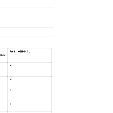
КА з Повним ТО
овим
+
+
+
+