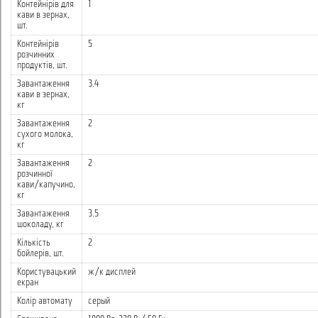
Контейнірів для
1
кави в зернах,
шт.
Контейнірів
5
розчинних
продуктів, шт.
Завантаження
3.4
кави в зернах,
кг
Завантаження
2
сухого молока,
кг
Завантаження
2
розчинної
кави/капучино,
кг
Завантаження
3.5
шоколаду, кг
Кількість
2
бойлерів, шт.
Користувацький
ж/к дисплей
екран
Колір автомату
серый