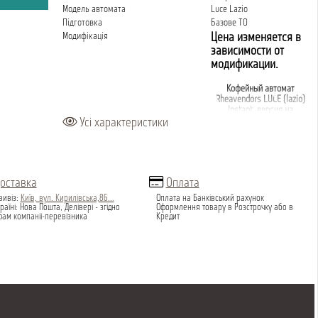
Модель автомата
Luce Lazio
Підготовка
Базове ТО
Модифікація
Цена изменяется в
зависимости от
модификации.
Кофейный автомат
Rheavendors LUCE (lazio)
Instant, версия на
растворимом кофе
Усі характеристики
Базовое
9890
Полное
19 000
ТО:
грн.
ТО:
грн.
9300
13 000
грн.
грн.
оставка
Оплата
Кількість напоїв, шт.
16
вивіз:
Київ, вул. Кирилівська,86...
Оплата на Банківський рахунок
Завантаження стаканчиків, шт.
500
раїні: Нова Пошта, Делівері - згідно
Оформлення товару в Розстрочку або в
фам компаніі-перевізника
Кредит
Розмір стаканчіків, мм
70-71
Контейнірів для кави в зернах, шт.
1
Контейнірів розчинних продуктів, шт.
5
Завантаження кави в зернах, кг
3.4
Завантаження сухого молока, кг
2
Завантаження розчинної кави/
2
капучино, кг
Завантаження шоколаду, кг
3.5