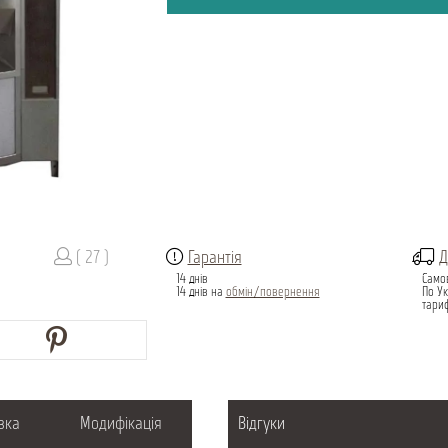
( 27 )
Гарантія
Д
14 днів
Само
14 днів на
обмін/повернення
По Ук
тари
вка
Модифікація
Відгуки