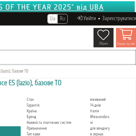
Ua
Ru
Увійти
Зареєструватися
Обрані
Кошик пустий
lazio), базове ТО
e ES (lazio), базове ТО
Стан
вживаний
Гарантія
14 днів
Країна
Італія
Бренд
Rheavendors
Наявність платіжних систем
ні
Призначення
для вендінгу
Тип кави
в зернах