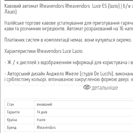
Кавовий автомат Rheavendors Rheavendors Luce ES (lazio) | б/в 
Лаціо).
Італійське торгове кавове устаткування для приготування гарячи
кави та розчинних інгредієнтів. Автомат розрахований на 16 нап
Платіжних систем в комплектації немає, вони купуються окремо.
Характеристики Rheavendors Luce Lazio:
- Ж / к дисплей з відображенням інформації для користувача і 
- Авторський дизайн Анджело Мікеле (студія De Lucchi), виконан
і сріблястому кольорі, впізнаваною закругленою формою двері, 
для брендингу на верхній передній панелі.
детальніше
- Русифіковане меню нового формату: зручні великі кнопки на п
конкретних продуктів, що полегшує процес вибору напою.
Стан
вживаний
Гарантія
14 днів
- Зона видачі - з полицею підтримки.
Країна
Італія
- Можливість автономної роботи або від водопроводу.
Бренд
Rheavendors