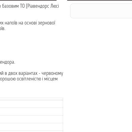
з базовим ТО (Ріавендорс Люсі
х напоїв на основі зернової
оїв.
вендора.
ий в двох варіантах - червоному
хорошою освітленістю і місцем
ередній панелі, з зображеннями