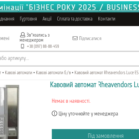
аднання
Гуртовня
Акції
Сплата та доставка
Контакти
Звʼязатись з
 мені
Підписатися
менеджером
+38 (097) 88-88-459
бо артикулу...
г
Кавові автомати
Кавові автомати б/в
Кавовий автомат Rheavendors Luce ES (
Кавовий автомат Rheavendors Luc
Немає в наявності.
Ціну уточнюйте у менеджера
Під замовлення