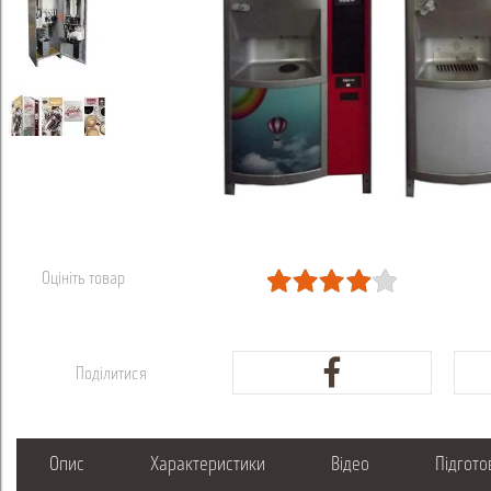
Оцініть товар
Поділитися
Опис
Характеристики
Відео
Підгото