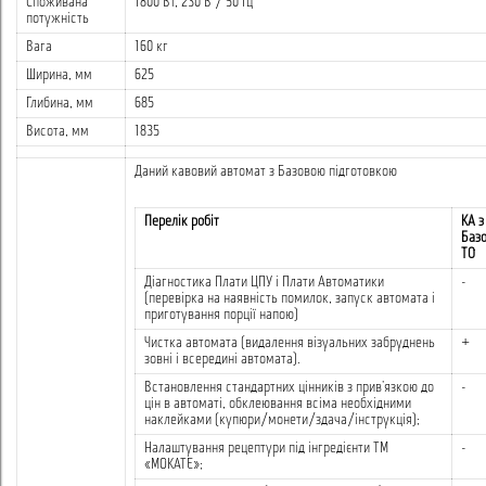
Споживана
1800 Вт, 230 В / 50 Гц
потужність
Вага
160 кг
Ширина, мм
625
Глибина, мм
685
Висота, мм
1835
Даний кавовий автомат з Базовою підготовкою
Перелік робіт
КА з
Баз
ТО
Діагностика Плати ЦПУ і Плати Автоматики
-
(перевірка на наявність помилок, запуск автомата і
приготування порції напою)
Чистка автомата (видалення візуальних забруднень
+
зовні і всередині автомата).
Встановлення стандартних цінників з прив’язкою до
-
цін в автоматі, обклеювання всіма необхідними
наклейками (купюри/монети/здача/інструкція);
Налаштування рецептури під інгредієнти ТМ
-
«МОКАТЕ»;