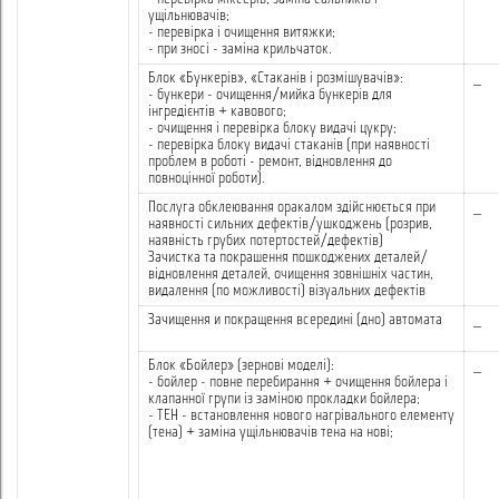
ущільнювачів;
- перевірка і очищення витяжки;
- при зносі - заміна крильчаток.
Блок «Бункерів», «Стаканів і розмішувачів»:
_
- бункери - очищення/мийка бункерів для
інгредієнтів + кавового;
- очищення і перевірка блоку видачі цукру;
- перевірка блоку видачі стаканів (при наявності
проблем в роботі - ремонт, відновлення до
повноцінної роботи).
Послуга обклеювання оракалом здійснюється при
_
наявності сильних дефектів/ушкоджень (розрив,
наявність грубих потертостей/дефектів)
Зачистка та покрашення пошкоджених деталей/
відновлення деталей, очищення зовнішніх частин,
видалення (по можливості) візуальних дефектів
Зачищення и покращення всередині (дно) автомата
_
Блок «Бойлер» (зернові моделі):
_
- бойлер - повне перебирання + очищення бойлера і
клапанної групи із заміною прокладки бойлера;
- ТЕН - встановлення нового нагрівального елементу
(тена) + заміна ущільнювачів тена на нові;