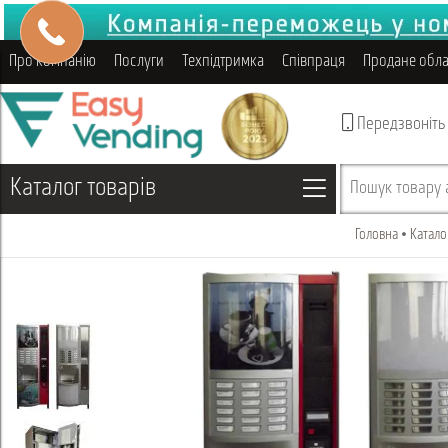
Про компанію
Послуги
Техпідтримка
Співпраця
Продане обл
Передзвоніть
Каталог товарів
Пошук товару а
Головна
Катало