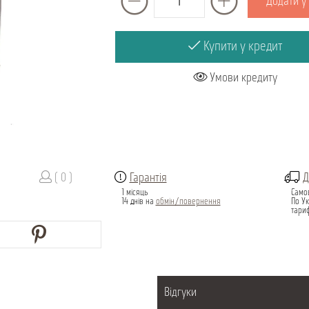
Додати у
Купити у кредит
Умови кредиту
( 0 )
Гарантія
Д
1 місяць
Само
14 днів на
обмін/повернення
По Ук
тари
Відгуки