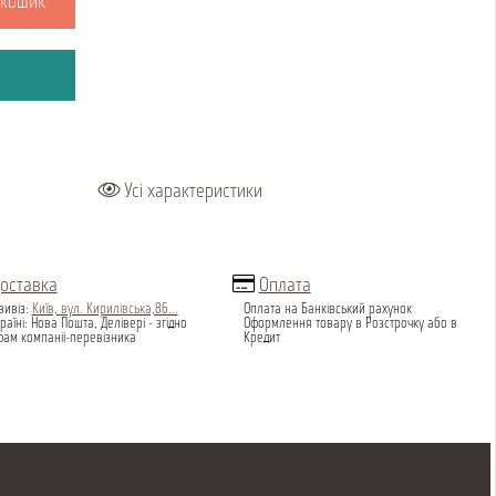
 кошик
Усі характеристики
оставка
Оплата
вивіз:
Київ, вул. Кирилівська,86...
Оплата на Банківський рахунок
раїні: Нова Пошта, Делівері - згідно
Оформлення товару в Розстрочку або в
фам компаніі-перевізника
Кредит