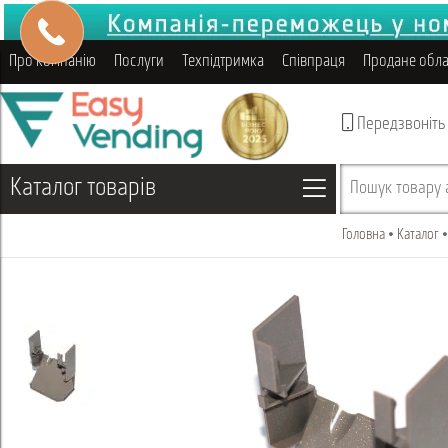
Про компанію
Послуги
Техпідтримка
Співпраця
Продане обл
Передзвоніть
Каталог товарів
Пошук товару а
Головна
Каталог