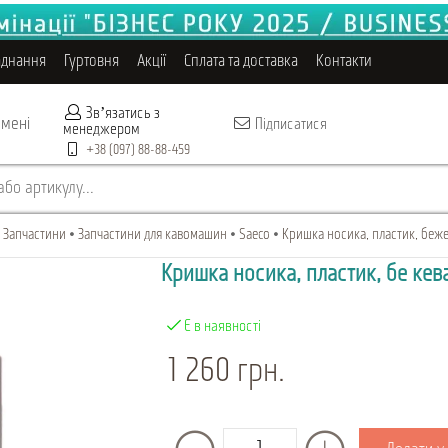
аднання
Гуртовня
Акції
Сплата та доставка
Контакти
Звʼязатись з
 мені
Підписатися
менеджером
+38 (097) 88-88-459
бо артикулу...
Запчастини
Запчастини для кавомашин
Saeco
Кришка носика, пластик, беже
Кришка носика, пластик, бежев
Є в наявності
1 260 грн.