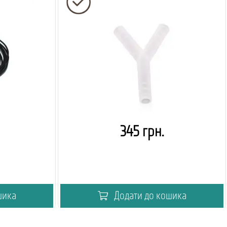
345 грн.
шика
Додати до кошика