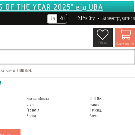
Ua
Ru
Увійти
Зареєструватися
Обрані
Кошик пустий
ва, Saeco, 11003680
а
Код виробника
11003680
Стан
новий
Гарантія
1 місяць
Бренд
Saeco