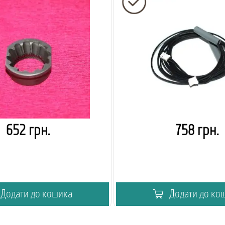
652 грн.
758 грн.
Додати до кошика
Додати до ко
кавового вендингу