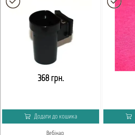
368 грн.
Додати до кошика
Вебінар
Академія 