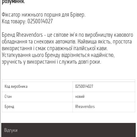
розуміння.
Фіксатор нижнього поршня для Брівер.
Код товару: 0250014027
Бренд Rheavendors - це світове ім'я по виробництву кавового
обладнання та снекових автоматів. Найвища якість, простота
використання і смак справжньої італійської кави.
Устаткування цього бренду відрізняється надійністю,
зручність у використанні і служить довгі роки.
Код виробника
0250014027
Стан
новий
Бренд
Rheavendors
Відгуки