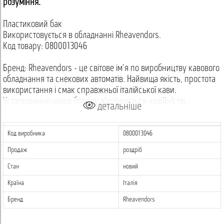
розуміння.
Пластиковий бак
Використовується в обладнанні Rheavendors.
Код товару: 0800013046
Бренд: Rheavendors - це світове ім'я по виробництву кавового
обладнання та снекових автоматів. Найвища якість, простота
використання і смак справжньої італійської кави.
Устаткування цього бренду відрізняється надійністю,
детальніше
зручність у використанні і служить довгі роки.
Код виробника
0800013046
Продаж
роздріб
Стан
новий
Країна
Італія
Бренд
Rheavendors