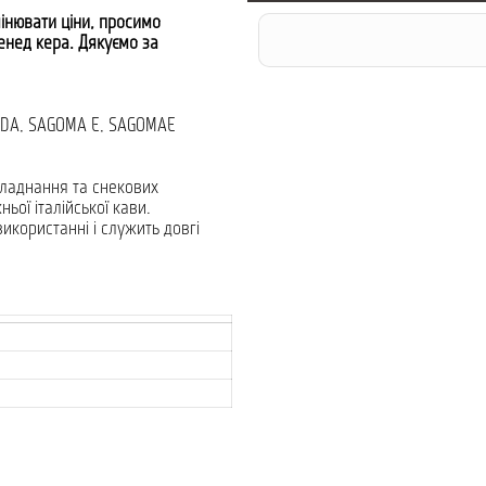
інювати ціни, просимо
менеджера. Дякуємо за
MODA, SAGOMA E, SAGOMAE
бладнання та снекових
ьої італійської кави.
використанні і служить довгі