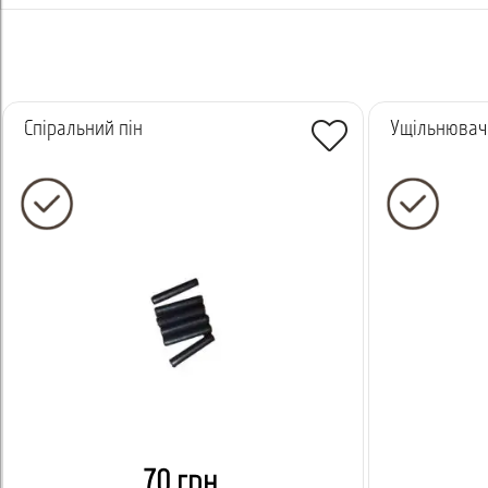
Спіральний пін
Ущільнювач 
70 грн.