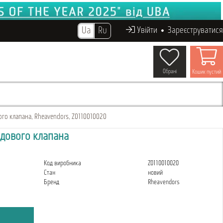
Ua
Ru
Увійти
Зареєструватися
Обрані
Кошик пустий
го клапана, Rheavendors, Z0110010020
дового клапана
Код виробника
Z0110010020
Стан
новий
Бренд
Rheavendors