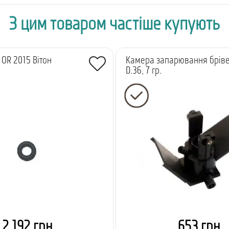
З цим товаром частіше купують
OR 2015 Вітон
Камера запарювання брів
D.36, 7 гр.
2 192 грн.
653 грн.