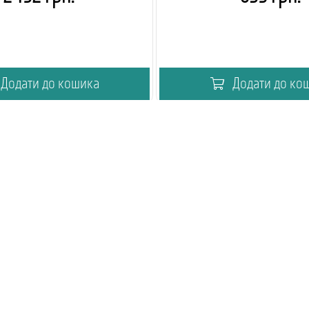
Додати до кошика
Додати до ко
мія кавового вендингу