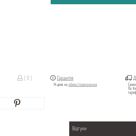
( 0 )
Гарантія
Д
14 днів на
обмін/повернення
Само
По Ук
тари
Відгуки