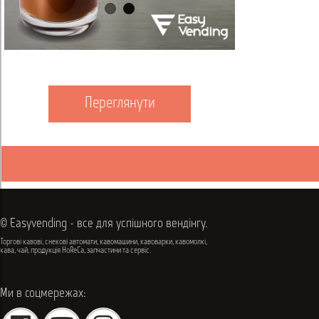
Переглянути
© Easyvending - все для успішного вендінгу.
Торгові кавові, снекові автомати, кавомашини, кавоварки, кавомолкі,
кава, чай, продукція HoReCa, запчастини та сервіс.
Ми в соцмережах: