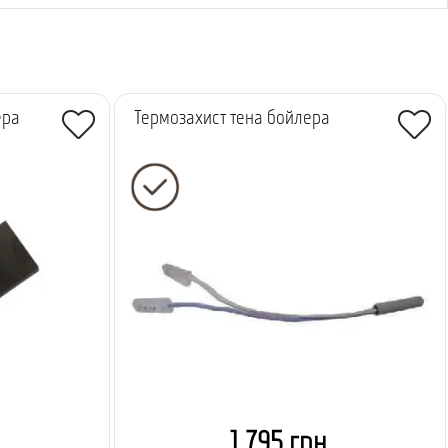
ера
Термозахист тена бойлера
1 795 грн.