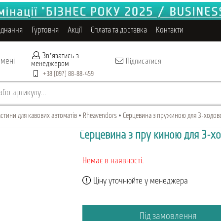
аднання
Гуртовня
Акції
Сплата та доставка
Контакти
Звʼязатись з
 мені
Підписатися
менеджером
+38 (097) 88-88-459
бо артикулу...
стини для кавових автоматів
Rheavendors
Серцевина з пружиною для 3-ходово
Серцевина з пружиною для 3-хо
Немає в наявності.
Ціну уточнюйте у менеджера
Під замовлення