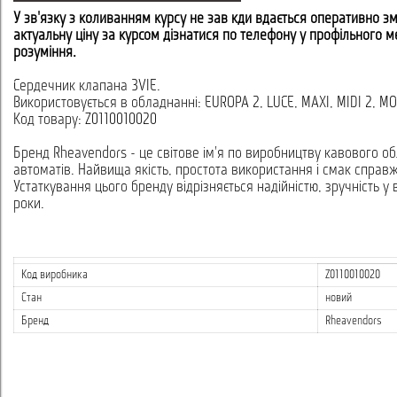
У зв'язку з коливанням курсу не завжди вдається оперативно зм
актуальну ціну за курсом дізнатися по телефону у профільного 
розуміння.
Сердечник клапана 3VIE.
Використовується в обладнанні: EUROPA 2, LUCE, MAXI, MIDI 2, 
Код товару: Z0110010020
Бренд Rheavendors - це світове ім'я по виробництву кавового о
автоматів. Найвища якість, простота використання і смак справжн
Устаткування цього бренду відрізняється надійністю, зручність у 
роки.
Код виробника
Z0110010020
Стан
новий
Бренд
Rheavendors