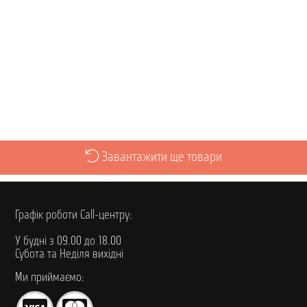
Переглянути
Завантажити ще товари
Графік роботи Call-центру:
У будні з 09.00 до 18.00
Субота та Неділя вихідні
Ми приймаємо: