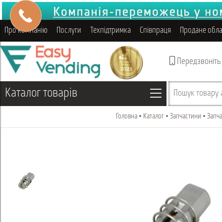
Про компанію
Послуги
Техпідтримка
Співпраця
Продане обл
Передзвоніть
Каталог товарів
Пошук товару а
Головна
Каталог
Запчастини
Запча