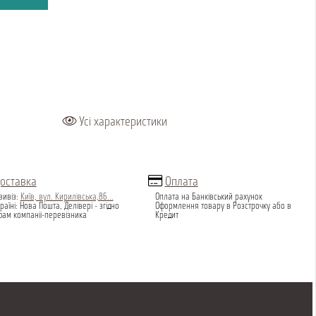
Усі характеристики
оставка
Оплата
вивіз:
Київ, вул. Кирилівська,86...
Оплата на Банківський рахунок
раїні: Нова Пошта, Делівері - згідно
Оформлення товару в Розстрочку або в
фам компаніі-перевізника
Кредит