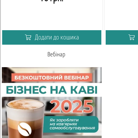
Додати до кошика
Вебінар
Акаде