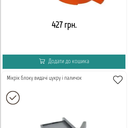
427 грн.
Додати до кошика
Мікрік блоку видачі цукру і паличок