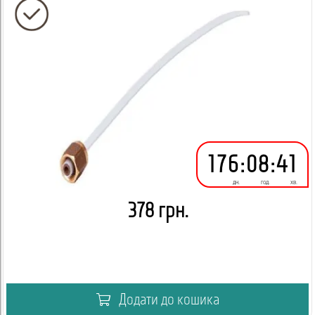
176
:
08
:
41
дн.
год.
хв.
378 грн.
Додати до кошика