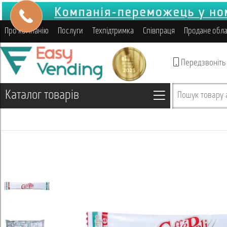
Про компанію
Послуги
Техпідтримка
Співпраця
Продане обл
Передзвоніть
Каталог товарів
Пошук товару а