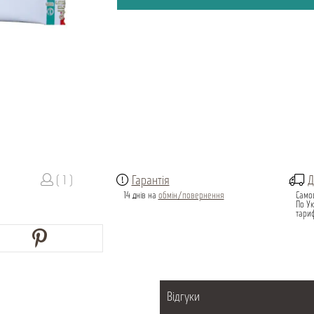
( 1 )
Гарантія
Д
14 днів на
обмін/повернення
Само
По Ук
тари
Відгуки