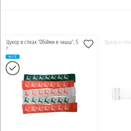
Цукор в стіках "Обійми в чашці", 5
Цукор в стіка
г