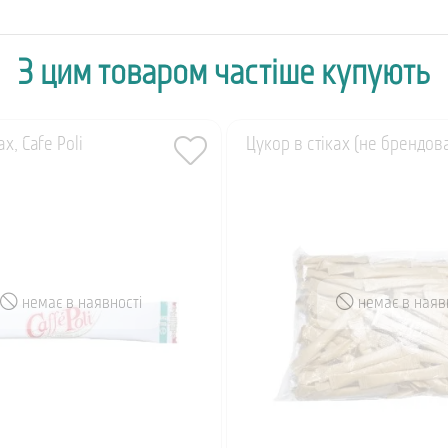
З цим товаром частіше купують
х, Cafe Poli
Цукор в стіках (не брендов
немає в наявності
немає в наяв