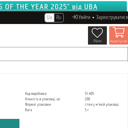
Ua
Ru
Увійти
Зареєструватися
Обрані
Кошик пустий
Код виробника
51.405
Кількість в упаковці, шт.
200
Формат упаковки
стіки у м'якій упаковці
Вага
5 г