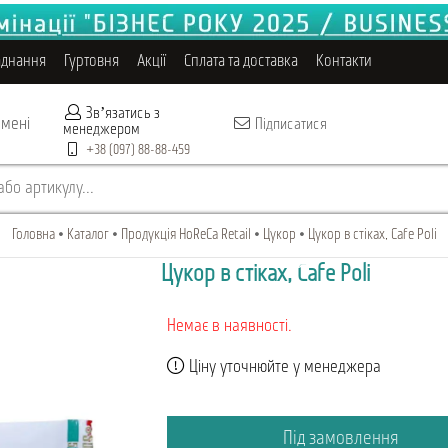
аднання
Гуртовня
Акції
Сплата та доставка
Контакти
Звʼязатись з
 мені
Підписатися
менеджером
+38 (097) 88-88-459
бо артикулу...
Головна
Каталог
Продукція HoReCa Retail
Цукор
Цукор в стіках, Cafe Poli
Цукор в стіках, Cafe Poli
Немає в наявності.
Ціну уточнюйте у менеджера
Під замовлення