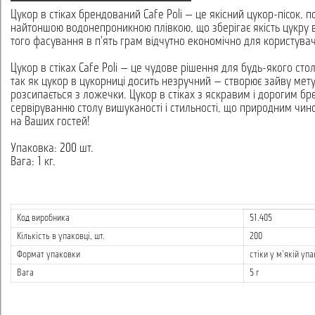
Цукор в стіках брендований Cafe Poli — це якісний цукор-пісок, п
найтоншою водонепроникною плівкою, що зберігає якість цукру в
того фасування в п'ять грам відчутно економічно для користувач
Цукор в стіках Cafe Poli — це чудове рішення для будь-якого стол
так як цукор в цукорниці досить незручний — створює зайву мет
розсипається з ложечки. Цукор в стіках з яскравим і дорогим бр
сервіруванню столу вишуканості і стильності, що природним чи
на Ваших гостей!
Упаковка: 200 шт.
Вага: 1 кг.
Код виробника
51.405
Кількість в упаковці, шт.
200
Формат упаковки
стіки у м'якій упа
Вага
5 г