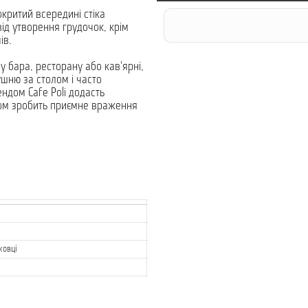
окритий всередині стіка
ід утворення грудочок, крім
ів.
у бара, ресторану або кав'ярні,
ушню за столом і часто
ендом Cafe Poli додасть
ном зробить приємне враження
ковці