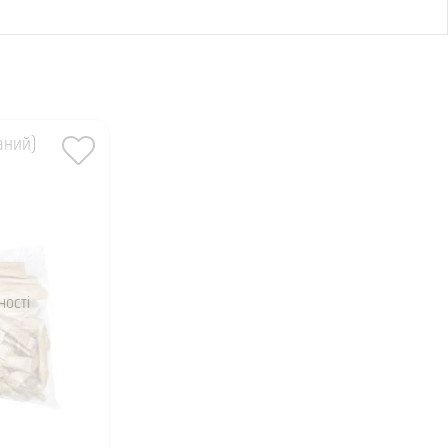
аний)
ності