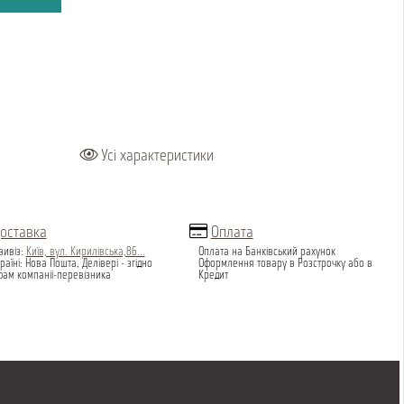
Усі характеристики
оставка
Оплата
вивіз:
Київ, вул. Кирилівська,86...
Оплата на Банківський рахунок
раїні: Нова Пошта, Делівері - згідно
Оформлення товару в Розстрочку або в
фам компаніі-перевізника
Кредит