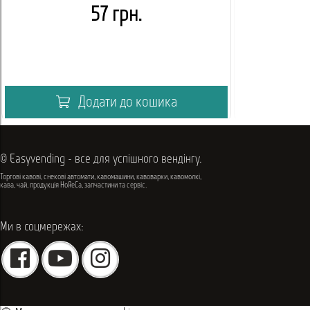
57 грн.
Додати до кошика
© Easyvending - все для успішного вендінгу.
Торгові кавові, снекові автомати, кавомашини, кавоварки, кавомолкі,
кава, чай, продукція HoReCa, запчастини та сервіс.
Ми в соцмережах: