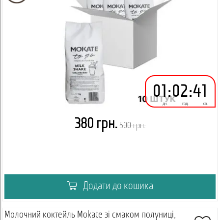
01
:
02
:
41
дн.
год.
хв.
380 грн.
500 грн.
Додати до кошика
Молочний коктейль Mokate зі смаком полуниці,