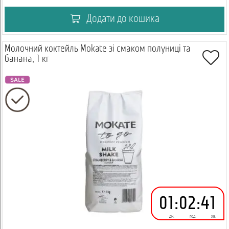
Додати до кошика
Молочний коктейль Mokate зі смаком полуниці та
банана, 1 кг
01
:
02
:
41
дн.
год.
хв.