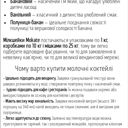
Банановий
— насичений і м'який, що нагадує улюблені
дитячі ласощі.
Ванільний
— класичний з дитинства улюблений смак.
Полуниця-банан
— ідеальне поєднання свіжості
полуниці та вершкової солодкості банана.
Мілкшейки Mokate
постачаються упаковками по
1 кг,
коробками по 10 кг і мішками по 25 кг
, тому ви легко
підберете відповідне фасування, чи то для замовлення в
невелику кав'ярню, чи то для великої вендингової мережі.
Чому варто купити молочні коктейлі
- Ідеально підходять для вендингу.
Завдяки гранульованій текстурі вони
швидко розчиняються у воді, створюючи повітряну пінку і насичений смак.
- Чудово підходять для кафе і ресторанів.
Їх можна подавати окремо або
використовувати як основу для коктейлів і десертів.
- Мають високу маржинальність.
Завдяки економній витраті (всього 38 г
порошку на 340 мл) напій виходить не тільки смачним, але й вигідним для
підприємця.
- Легко адаптуються до сезону.
Залежно від температури води можна
приготувати як гарячий, так і охолоджений мілкшейк, пропонуючи клієнтам