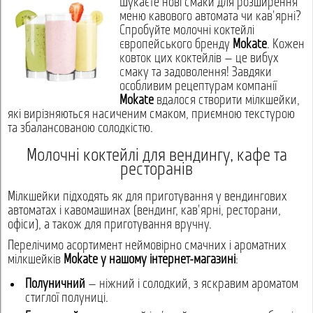
Шукаєте нові смаки для розширення
меню кавового автомата чи кав'ярні?
Спробуйте молочні коктейлі
європейського бренду
Mokate
. Кожен
ковток цих коктейлів — це вибух
смаку та задоволення! Завдяки
особливим рецептурам компанії
Mokate
вдалося створити мілкшейки,
які вирізняються насиченим смаком, приємною текстурою
та збалансованою солодкістю.
Молочні коктейлі для вендингу, кафе та
ресторанів
Мілкшейки підходять як для приготування у вендингових
автоматах і кавомашинах (вендинг, кав'ярні, ресторани,
офіси), а також для приготування вручну.
Перелічимо асортимент неймовірно смачних і ароматних
мілкшейків
Mokate у нашому інтернет-магазині
:
Полуничний
— ніжний і солодкий, з яскравим ароматом
стиглої полуниці.