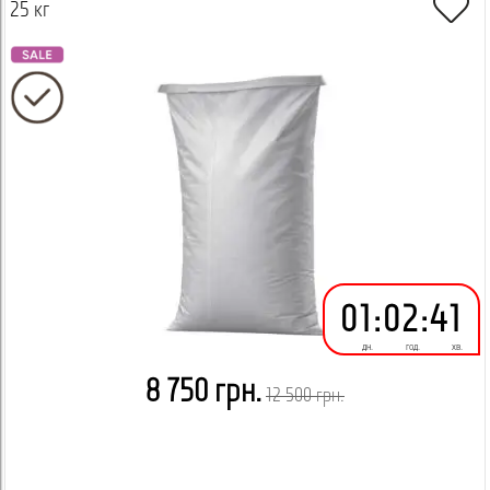
25 кг
01
:
02
:
41
дн.
год.
хв.
8 750 грн.
12 500 грн.