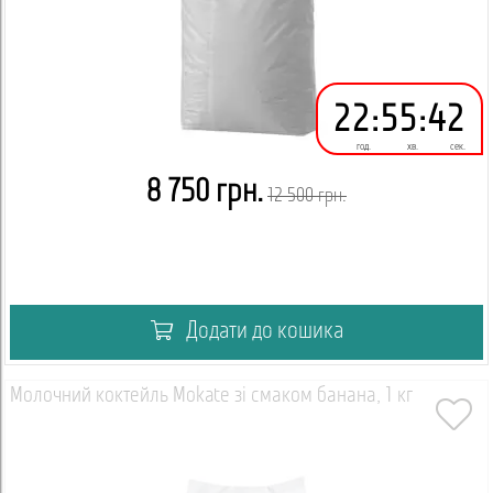
22
:
55
:
41
год.
хв.
сек.
8 750 грн.
12 500 грн.
Додати до кошика
Молочний коктейль Mokate зі смаком банана, 1 кг