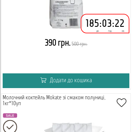
185
:
03
:
22
дн.
год.
хв.
390 грн.
500 грн.
Додати до кошика
Молочний коктейль Mokate зі смаком полуниці,
1кг*10уп