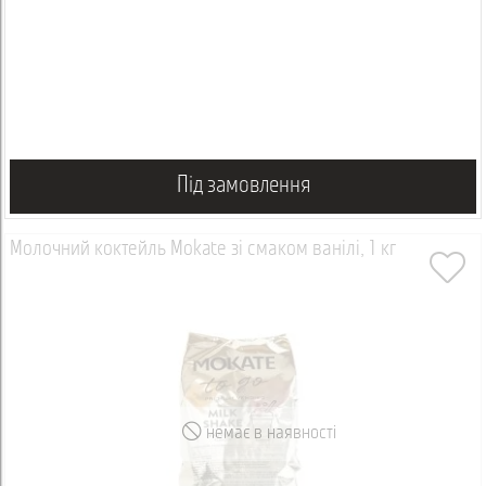
Під замовлення
Молочний коктейль Mokate зі смаком ванілі, 1 кг
немає в наявності