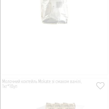
Молочний коктейль Mokate зі смаком ванілі,
1кг*10уп