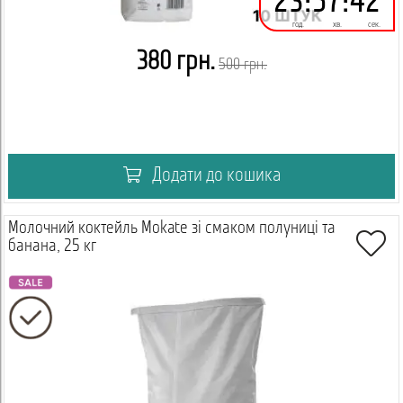
23
:
57
:
41
год.
хв.
сек.
380 грн.
500 грн.
Додати до кошика
Молочний коктейль Mokate зі смаком полуниці та
банана, 25 кг