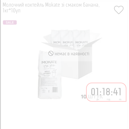
Молочний коктейль Mokate зі смаком банана,
1кг*10уп
немає в наявності
01
:
18
:
41
дн.
год.
хв.