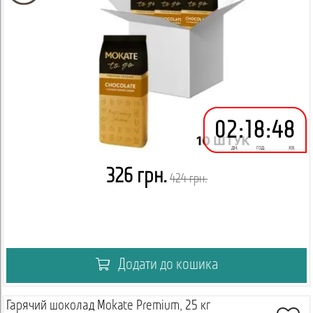
02
:
18
:
48
дн.
год.
хв.
326 грн.
424 грн.
Додати до кошика
Гарячий шоколад Mokate Premium, 25 кг