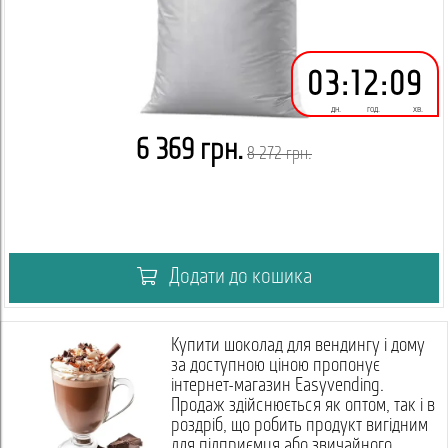
03
:
12
:
09
дн.
год.
хв.
6 369 грн.
8 272 грн.
Додати до кошика
Купити шоколад для вендингу і дому
за доступною ціною пропонує
інтернет-магазин Easyvending.
Продаж здійснюється як оптом, так і в
роздріб, що робить продукт вигідним
для підприємця або звичайного