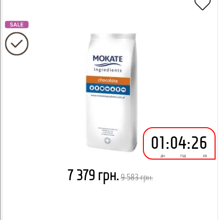
01
:
04
:
26
дн.
год.
хв.
7 379 грн.
9 583 грн.