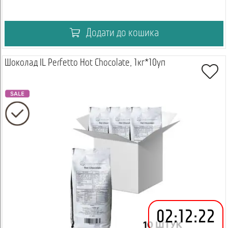
Додати до кошика
Шоколад IL Perfetto Hot Chocolate, 1кг*10уп
02
:
12
:
22