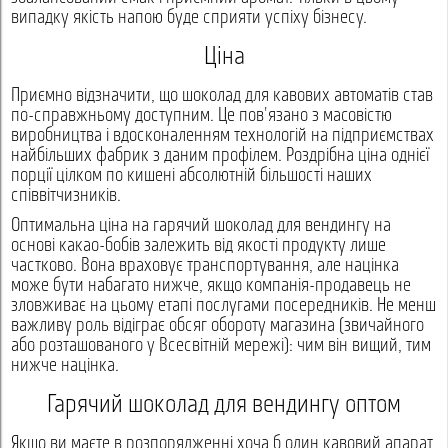
випадку якість напою буде сприяти успіху бізнесу.
Ціна
Приємно відзначити, що шоколад для кавових автоматів став
по-справжньому доступним. Це пов'язано з масовістю
виробництва і вдосконаленням технологій на підприємствах
найбільших фабрик з даним профілем. Роздрібна ціна однієї
порції цілком по кишені абсолютній більшості наших
співвітчизників.
Оптимальна ціна на гарячий шоколад для вендингу на
основі какао-бобів залежить від якості продукту лише
частково. Вона враховує транспортування, але націнка
може бути набагато нижче, якщо компанія-продавець не
зловживає на цьому етапі послугами посередників. Не менш
важливу роль відіграє обсяг обороту магазина (звичайного
або розташованого у Всесвітній мережі): чим він вищий, тим
нижче націнка.
Гарячий шоколад для вендингу оптом
Якщо ви маєте в розпорядженні хоча б один кавовий апарат,