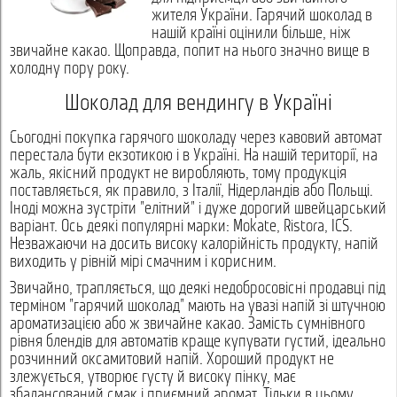
жителя України. Гарячий шоколад в
нашій країні оцінили більше, ніж
звичайне какао. Щоправда, попит на нього значно вище в
холодну пору року.
Шоколад для вендингу в Україні
Сьогодні покупка гарячого шоколаду через кавовий автомат
перестала бути екзотикою і в Україні. На нашій території, на
жаль, якісний продукт не виробляють, тому продукція
поставляється, як правило, з Італії, Нідерландів або Польщі.
Іноді можна зустріти "елітний" і дуже дорогий швейцарський
варіант. Ось деякі популярні марки: Mokate, Ristora, ICS.
Незважаючи на досить високу калорійність продукту, напій
виходить у рівній мірі смачним і корисним.
Звичайно, трапляється, що деякі недобросовісні продавці під
терміном "гарячий шоколад" мають на увазі напій зі штучною
ароматизацією або ж звичайне какао. Замість сумнівного
рівня блендів для автоматів краще купувати густий, ідеально
розчинний оксамитовий напій. Хороший продукт не
злежується, утворює густу й високу пінку, має
збалансований смак і приємний аромат. Тільки в цьому