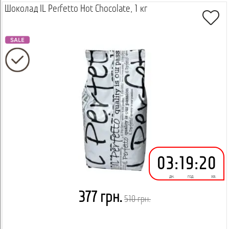
Шоколад IL Perfetto Hot Chocolate, 1 кг
03
:
19
:
20
дн.
год.
хв.
377 грн.
510 грн.