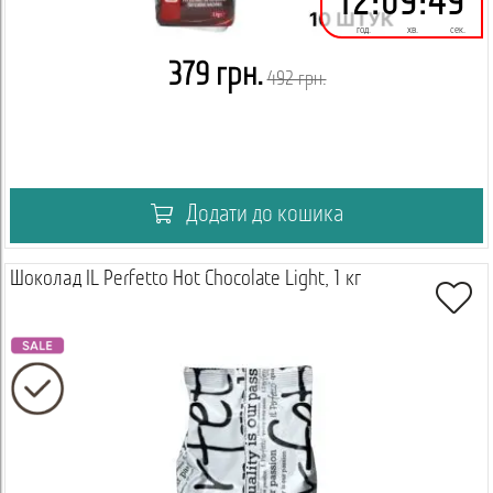
12
:
09
:
49
год.
хв.
сек.
379 грн.
492 грн.
Додати до кошика
Шоколад IL Perfetto Hot Chocolate Light, 1 кг