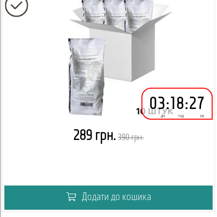
03
:
18
:
27
дн.
год.
хв.
289 грн.
390 грн.
Додати до кошика