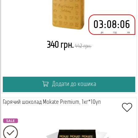
03
:
08
:
06
дн.
год.
хв.
340 грн.
442 грн.
Додати до кошика
Гарячий шоколад Mokate Premium, 1кг*10уп