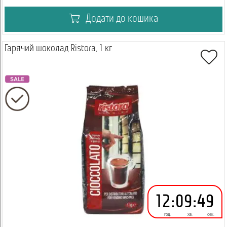
Додати до кошика
Гарячий шоколад Ristora, 1 кг
12
:
09
:
49
год.
хв.
сек.