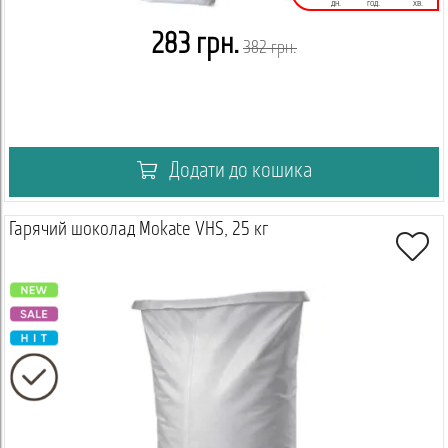
дн.
год.
хв.
283 грн.
382 грн.
Додати до кошика
Гарячий шоколад Mokate VHS, 25 кг