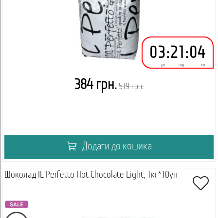
03
:
21
:
04
дн.
год.
хв.
384 грн.
519 грн.
Додати до кошика
Шоколад IL Perfetto Hot Chocolate Light, 1кг*10уп