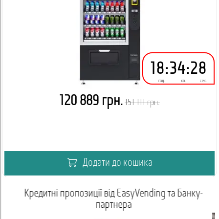
18
:
34
:
28
год.
хв.
сек.
120 889 грн.
151 111 грн.
Додати до кошика
ії від EasyVending та Банку-
В
партнера