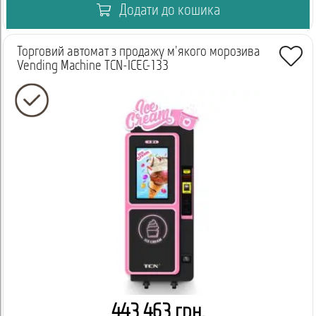
CSC-6G(V10) для вашого бізнесу на вигідних умовах, із
Додати до кошика
доставкою по Україні.
Телефонуйте менеджеру вже зараз, щоб дізнатися деталі
Торговий автомат з продажу м'якого морозива
Vending Machine TCN-ICEC-133
співпраці, підібрати платіжні системи та замовити доставку у
ваше місто.
443 463 грн.