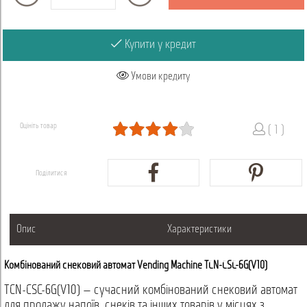
Купити у кредит
Умови кредиту
Оцініть товар
( 1 )
Поділитися
Опис
Характеристики
Комбінований снековий автомат Vending Machine TCN-CSC-6G(V10)
TCN-CSC-6G(V10) — сучасний комбінований снековий автомат
для продажу напоїв, снеків та інших товарів у місцях з