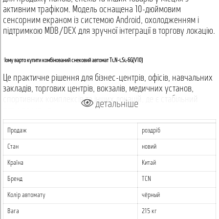
активним трафіком. Модель оснащена 10-дюймовим
сенсорним екраном із системою Android, охолодженням і
підтримкою MDB/DEX для зручної інтеграції в торгову локацію.
Чому варто купити комбінований снековий автомат TCN-CSC-6G(V10)
Це практичне рішення для бізнес-центрів, офісів, навчальних
закладів, торгових центрів, вокзалів, медичних установ,
спортивних комплексів та інших локацій, де є стабільний
детальніше
потік покупців.
Автомат дозволяє продавати снеки, напої та комбінований
Продаж
роздріб
асортимент в одному корпусі. Завдяки системі охолодження
Стан
новий
та регульованому температурному режиму він підходить для
товарів, які потребують підтримки стабільної температури.
Країна
Китай
Бренд
TCN
Переваги комбінованого вендингового апарата TCN-CSC-6G(V10)
Колір автомату
чёрный
Сенсорний екран 10" — зручна взаємодія покупця з
автоматом.
Вага
215 кг