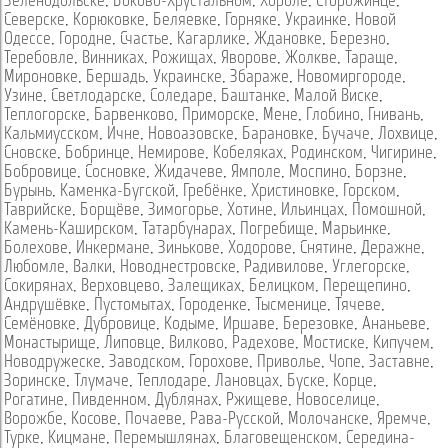
Зеленодольске
,
Боково-Хрустальном
,
Хороле
,
Сторожинце
,
Северске
,
Корюковке
,
Беляевке
,
Горняке
,
Украинке
,
Новой
Одессе
,
Городне
,
Счастье
,
Кагарлике
,
Ждановке
,
Березно
,
Теребовле
,
Винниках
,
Рожищах
,
Яворове
,
Жолкве
,
Тараще
,
Мироновке
,
Бершадь
,
Украинске
,
Збараже
,
Новомиргороде
,
Узине
,
Светлодарске
,
Соледаре
,
Баштанке
,
Малой Виске
,
Теплогорске
,
Барвенково
,
Приморске
,
Мене
,
Глобино
,
Гнивань
,
Кальмиусском
,
Ичне
,
Новоазовске
,
Барановке
,
Бучаче
,
Лохвице
,
Сновске
,
Бобринце
,
Немирове
,
Кобеляках
,
Родинском
,
Чигирине
,
Бобровице
,
Сосновке
,
Жидачеве
,
Ямполе
,
Моспино
,
Борзне
,
Бурынь
,
Каменка-Бугской
,
Гребёнке
,
Христиновке
,
Горском
,
Таврийске
,
Борщёве
,
Зимогорье
,
Хотине
,
Ильинцах
,
Помошной
,
Камень-Каширском
,
Татарбунарах
,
Погребище
,
Марьинке
,
Болехове
,
Инкермане
,
Зинькове
,
Ходорове
,
Снятине
,
Деражне
,
Любомле
,
Валки
,
Новоднестровске
,
Радивилове
,
Углегорске
,
Сокирянах
,
Верховцево
,
Залещиках
,
Белицком
,
Перещепино
,
Андрушёвке
,
Пустомытах
,
Городенке
,
Тысменице
,
Тячеве
,
Семёновке
,
Дубровице
,
Кодыме
,
Иршаве
,
Березовке
,
Ананьеве
,
Монастырище
,
Липовце
,
Вилково
,
Радехове
,
Мостиске
,
Кипучем
,
Новодружеске
,
Заводском
,
Горохове
,
Приволье
,
Чопе
,
Заставне
,
Зоринске
,
Тлумаче
,
Теплодаре
,
Лановцах
,
Буске
,
Корце
,
Рогатине
,
Пивденном
,
Дублянах
,
Ржищеве
,
Новоселице
,
Ворожбе
,
Косове
,
Почаеве
,
Рава-Русской
,
Молочанске
,
Яремче
,
Турке
,
Кицмане
,
Перемышлянах
,
Благовещенском
,
Середина-