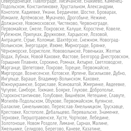
Северодонецке
,
Павлограде
,
Лисичанске
,
Енакиево
,
Каменец-
Подольском
,
Константиновке
,
Хрустальном
,
Александрии
,
Конотопе
,
Кадиевке
,
Умани
,
Бердичеве
,
Шостке
,
Броварах
,
Измаиле
,
Артёмовске
,
Мукачево
,
Дрогобыче
,
Нежине
,
Должанске
,
Новомосковске
,
Чистяково
,
Червонограде
,
Первомайске
,
Смеле
,
Покровске
,
Калуше
,
Коростене
,
Ковеле
,
Рубежном
,
Прилуках
,
Дружковке
,
Харцызске
,
Лозовой
,
Антраците
,
Стрые
,
Коломые
,
Шахтёрске
,
Снежном
,
Новоград-
Волынском
,
Энергодаре
,
Изюме
,
Мирнограде
,
Брянке
,
Чёрноморске
,
Борисполе
,
Нововолынске
,
Ровеньках
,
Желтых
Водах
,
Лубнах
,
Новой Каховке
,
Фастове
,
Белгород-Днестровском
,
Горышних Плавнях
,
Сорокино
,
Ромнах
,
Ахтырке
,
Светловодске
,
Марганце
,
Шепетовке
,
Покрове
,
Торецке
,
Первомайске
,
Миргороде
,
Вознесенске
,
Котовске
,
Ирпене
,
Василькове
,
Дубно
,
Ингульце
,
Вараше
,
Владимир-Волынском
,
Каховке
,
Южноукраинске
,
Бориславе
,
Ясиноватой
,
Жмеринке
,
Авдеевке
,
Чугуеве
,
Самборе
,
Токмаке
,
Боярке
,
Глухове
,
Доброполье
,
Староконстантинове
,
Голубовке
,
Вишнёвом
,
Нетешине
,
Славуте
,
Могилёв-Подольском
,
Обухове
,
Первомайском
,
Купянске
,
Балаклие
,
Синельниково
,
Переяслав-Хмельницком
,
Трускавце
,
Крестовке
,
Костополе
,
Дебальцево
,
Перевальске
,
Знаменке
,
Терновке
,
Першотравенске
,
Хусте
,
Чорткове
,
Лебедине
,
Золотоноше
,
Новом Роздоле
,
Лимане
,
Сарнах
,
Малине
,
Хмельнике
,
Селидово
,
Берегово
,
Каневе
,
Казатине
,