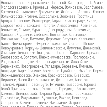
Новояворовске
,
Коростышеве
,
Попасной
,
Виноградове
,
Гайсине
,
Молодогвардейске
,
Кролевце
,
Мерефе
,
Волновахе
,
Здолбунове
,
Кременной
,
Славутиче
,
Докучаевске
,
Люботине
,
Алешки
,
Южном
,
Вольногорске
,
Яготине
,
Суходольске
,
Золочеве
,
Тростянце
,
Бродах
,
Полонном
,
Вышгороде
,
Гадяче
,
Краснограде
,
Килии
,
Старобельске
,
Ладижине
,
Пологах
,
Амвросиевке
,
Кременце
,
Геническе
,
Сокале
,
Курахово
,
Днепрорудном
,
Волочиске
,
Надворной
,
Долине
,
Стебнике
,
Волчанске
,
Красилове
,
Пятихатках
,
Рени
,
Бахмаче
,
Дергачах
,
Ватутино
,
Калиновке
,
Балте
,
Звенигородке
,
Зугресе
,
Скадовске
,
Сватово
,
Шполе
,
Новоукраинке
,
Корсунь-Шевченковском
,
Лутугино
,
Долинской
,
Изяславе
,
Белополье
,
Богодухове
,
Сквире
,
Карловке
,
Орехове
,
Белозерском
,
Золотом
,
Юнокоммунаровске
,
Подгородном
,
Раздельной
,
Городке
,
Червонопартизанске
,
Иловайске
,
Бережанах
,
Новогродовке
,
Угледаре
,
Березане
,
Путивле
,
Болграде
,
Баре
,
Сваляве
,
Богуславе
,
Гуляйполе
,
Змиёве
,
Овруче
,
Верхнеднепровске
,
Очакове
,
Красногоровке
,
Киверцах
,
Пирятине
,
Часов Яре
,
Вольнянске
,
Дунаевцах
,
Апостолово
,
Тальном
,
Арцизе
,
Новом Буге
,
Тульчине
,
Гайвороне
,
Городке
,
Голой Пристани
,
Носовке
,
Жашкове
,
Городище
,
Васильевке
,
Каменке-Днепровской
,
Петрово-Красноселье
,
Бериславе
,
Снигирёвке
,
Радомышле
,
Бурштине
,
Рахове
,
Новгород-
Северском
,
Каменке
,
Тетиеве
,
Николаеве
,
Остроге
,