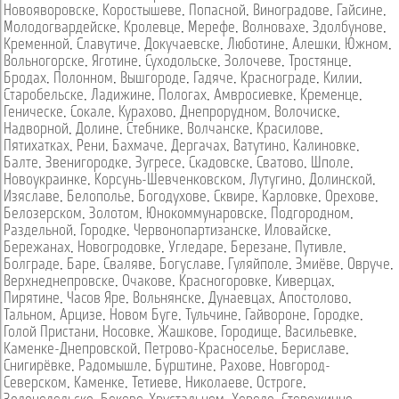
Новояворовске
,
Коростышеве
,
Попасной
,
Виноградове
,
Гайсине
,
Молодогвардейске
,
Кролевце
,
Мерефе
,
Волновахе
,
Здолбунове
,
Кременной
,
Славутиче
,
Докучаевске
,
Люботине
,
Алешки
,
Южном
,
Вольногорске
,
Яготине
,
Суходольске
,
Золочеве
,
Тростянце
,
Бродах
,
Полонном
,
Вышгороде
,
Гадяче
,
Краснограде
,
Килии
,
Старобельске
,
Ладижине
,
Пологах
,
Амвросиевке
,
Кременце
,
Геническе
,
Сокале
,
Курахово
,
Днепрорудном
,
Волочиске
,
Надворной
,
Долине
,
Стебнике
,
Волчанске
,
Красилове
,
Пятихатках
,
Рени
,
Бахмаче
,
Дергачах
,
Ватутино
,
Калиновке
,
Балте
,
Звенигородке
,
Зугресе
,
Скадовске
,
Сватово
,
Шполе
,
Новоукраинке
,
Корсунь-Шевченковском
,
Лутугино
,
Долинской
,
Изяславе
,
Белополье
,
Богодухове
,
Сквире
,
Карловке
,
Орехове
,
Белозерском
,
Золотом
,
Юнокоммунаровске
,
Подгородном
,
Раздельной
,
Городке
,
Червонопартизанске
,
Иловайске
,
Бережанах
,
Новогродовке
,
Угледаре
,
Березане
,
Путивле
,
Болграде
,
Баре
,
Сваляве
,
Богуславе
,
Гуляйполе
,
Змиёве
,
Овруче
,
Верхнеднепровске
,
Очакове
,
Красногоровке
,
Киверцах
,
Пирятине
,
Часов Яре
,
Вольнянске
,
Дунаевцах
,
Апостолово
,
Тальном
,
Арцизе
,
Новом Буге
,
Тульчине
,
Гайвороне
,
Городке
,
Голой Пристани
,
Носовке
,
Жашкове
,
Городище
,
Васильевке
,
Каменке-Днепровской
,
Петрово-Красноселье
,
Бериславе
,
Снигирёвке
,
Радомышле
,
Бурштине
,
Рахове
,
Новгород-
Северском
,
Каменке
,
Тетиеве
,
Николаеве
,
Остроге
,