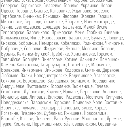
Зеленодольске
,
Боково-Хрустальном
,
Хороле
,
Сторожинце
,
Северске
,
Корюковке
,
Беляевке
,
Горняке
,
Украинке
,
Новой
Одессе
,
Городне
,
Счастье
,
Кагарлике
,
Ждановке
,
Березно
,
Теребовле
,
Винниках
,
Рожищах
,
Яворове
,
Жолкве
,
Тараще
,
Мироновке
,
Бершадь
,
Украинске
,
Збараже
,
Новомиргороде
,
Узине
,
Светлодарске
,
Соледаре
,
Баштанке
,
Малой Виске
,
Теплогорске
,
Барвенково
,
Приморске
,
Мене
,
Глобино
,
Гнивань
,
Кальмиусском
,
Ичне
,
Новоазовске
,
Барановке
,
Бучаче
,
Лохвице
,
Сновске
,
Бобринце
,
Немирове
,
Кобеляках
,
Родинском
,
Чигирине
,
Бобровице
,
Сосновке
,
Жидачеве
,
Ямполе
,
Моспино
,
Борзне
,
Бурынь
,
Каменка-Бугской
,
Гребёнке
,
Христиновке
,
Горском
,
Таврийске
,
Борщёве
,
Зимогорье
,
Хотине
,
Ильинцах
,
Помошной
,
Камень-Каширском
,
Татарбунарах
,
Погребище
,
Марьинке
,
Болехове
,
Инкермане
,
Зинькове
,
Ходорове
,
Снятине
,
Деражне
,
Любомле
,
Валки
,
Новоднестровске
,
Радивилове
,
Углегорске
,
Сокирянах
,
Верховцево
,
Залещиках
,
Белицком
,
Перещепино
,
Андрушёвке
,
Пустомытах
,
Городенке
,
Тысменице
,
Тячеве
,
Семёновке
,
Дубровице
,
Кодыме
,
Иршаве
,
Березовке
,
Ананьеве
,
Монастырище
,
Липовце
,
Вилково
,
Радехове
,
Мостиске
,
Кипучем
,
Новодружеске
,
Заводском
,
Горохове
,
Приволье
,
Чопе
,
Заставне
,
Зоринске
,
Тлумаче
,
Теплодаре
,
Лановцах
,
Буске
,
Корце
,
Рогатине
,
Пивденном
,
Дублянах
,
Ржищеве
,
Новоселице
,
Ворожбе
,
Косове
,
Почаеве
,
Рава-Русской
,
Молочанске
,
Яремче
,
Турке
,
Кицмане
,
Перемышлянах
,
Благовещенском
,
Середина-