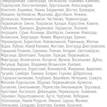
Северодонецке
,
Павлограде
,
Лисичанске
,
Енакиево
,
Каменец-
Подольском
,
Константиновке
,
Хрустальном
,
Александрии
,
Конотопе
,
Кадиевке
,
Умани
,
Бердичеве
,
Шостке
,
Броварах
,
Измаиле
,
Артёмовске
,
Мукачево
,
Дрогобыче
,
Нежине
,
Должанске
,
Новомосковске
,
Чистяково
,
Червонограде
,
Первомайске
,
Смеле
,
Покровске
,
Калуше
,
Коростене
,
Ковеле
,
Рубежном
,
Прилуках
,
Дружковке
,
Харцызске
,
Лозовой
,
Антраците
,
Стрые
,
Коломые
,
Шахтёрске
,
Снежном
,
Новоград-
Волынском
,
Энергодаре
,
Изюме
,
Мирнограде
,
Брянке
,
Чёрноморске
,
Борисполе
,
Нововолынске
,
Ровеньках
,
Желтых
Водах
,
Лубнах
,
Новой Каховке
,
Фастове
,
Белгород-Днестровском
,
Горышних Плавнях
,
Сорокино
,
Ромнах
,
Ахтырке
,
Светловодске
,
Марганце
,
Шепетовке
,
Покрове
,
Торецке
,
Первомайске
,
Миргороде
,
Вознесенске
,
Котовске
,
Ирпене
,
Василькове
,
Дубно
,
Ингульце
,
Вараше
,
Владимир-Волынском
,
Каховке
,
Южноукраинске
,
Бориславе
,
Ясиноватой
,
Жмеринке
,
Авдеевке
,
Чугуеве
,
Самборе
,
Токмаке
,
Боярке
,
Глухове
,
Доброполье
,
Староконстантинове
,
Голубовке
,
Вишнёвом
,
Нетешине
,
Славуте
,
Могилёв-Подольском
,
Обухове
,
Первомайском
,
Купянске
,
Балаклие
,
Синельниково
,
Переяслав-Хмельницком
,
Трускавце
,
Крестовке
,
Костополе
,
Дебальцево
,
Перевальске
,
Знаменке
,
Терновке
,
Першотравенске
,
Хусте
,
Чорткове
,
Лебедине
,
Золотоноше
,
Новом Роздоле
,
Лимане
,
Сарнах
,
Малине
,
Хмельнике
,
Селидово
,
Берегово
,
Каневе
,
Казатине
,