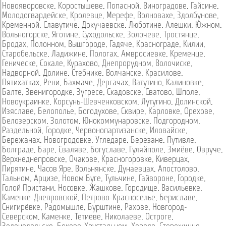
Новояворовске
,
Коростышеве
,
Попасной
,
Виноградове
,
Гайсине
,
Молодогвардейске
,
Кролевце
,
Мерефе
,
Волновахе
,
Здолбунове
,
Кременной
,
Славутиче
,
Докучаевске
,
Люботине
,
Алешки
,
Южном
,
Вольногорске
,
Яготине
,
Суходольске
,
Золочеве
,
Тростянце
,
Бродах
,
Полонном
,
Вышгороде
,
Гадяче
,
Краснограде
,
Килии
,
Старобельске
,
Ладижине
,
Пологах
,
Амвросиевке
,
Кременце
,
Геническе
,
Сокале
,
Курахово
,
Днепрорудном
,
Волочиске
,
Надворной
,
Долине
,
Стебнике
,
Волчанске
,
Красилове
,
Пятихатках
,
Рени
,
Бахмаче
,
Дергачах
,
Ватутино
,
Калиновке
,
Балте
,
Звенигородке
,
Зугресе
,
Скадовске
,
Сватово
,
Шполе
,
Новоукраинке
,
Корсунь-Шевченковском
,
Лутугино
,
Долинской
,
Изяславе
,
Белополье
,
Богодухове
,
Сквире
,
Карловке
,
Орехове
,
Белозерском
,
Золотом
,
Юнокоммунаровске
,
Подгородном
,
Раздельной
,
Городке
,
Червонопартизанске
,
Иловайске
,
Бережанах
,
Новогродовке
,
Угледаре
,
Березане
,
Путивле
,
Болграде
,
Баре
,
Сваляве
,
Богуславе
,
Гуляйполе
,
Змиёве
,
Овруче
,
Верхнеднепровске
,
Очакове
,
Красногоровке
,
Киверцах
,
Пирятине
,
Часов Яре
,
Вольнянске
,
Дунаевцах
,
Апостолово
,
Тальном
,
Арцизе
,
Новом Буге
,
Тульчине
,
Гайвороне
,
Городке
,
Голой Пристани
,
Носовке
,
Жашкове
,
Городище
,
Васильевке
,
Каменке-Днепровской
,
Петрово-Красноселье
,
Бериславе
,
Снигирёвке
,
Радомышле
,
Бурштине
,
Рахове
,
Новгород-
Северском
,
Каменке
,
Тетиеве
,
Николаеве
,
Остроге
,