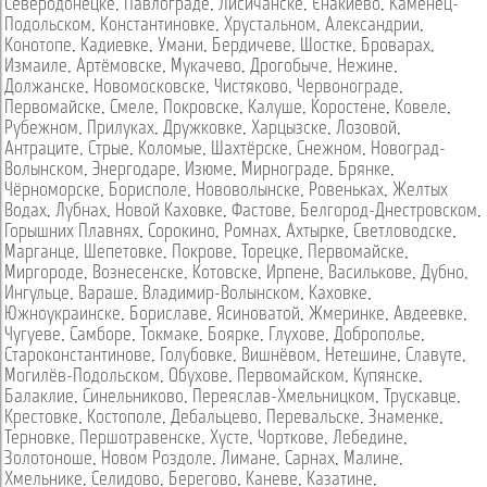
Северодонецке
,
Павлограде
,
Лисичанске
,
Енакиево
,
Каменец-
Подольском
,
Константиновке
,
Хрустальном
,
Александрии
,
Конотопе
,
Кадиевке
,
Умани
,
Бердичеве
,
Шостке
,
Броварах
,
Измаиле
,
Артёмовске
,
Мукачево
,
Дрогобыче
,
Нежине
,
Должанске
,
Новомосковске
,
Чистяково
,
Червонограде
,
Первомайске
,
Смеле
,
Покровске
,
Калуше
,
Коростене
,
Ковеле
,
Рубежном
,
Прилуках
,
Дружковке
,
Харцызске
,
Лозовой
,
Антраците
,
Стрые
,
Коломые
,
Шахтёрске
,
Снежном
,
Новоград-
Волынском
,
Энергодаре
,
Изюме
,
Мирнограде
,
Брянке
,
Чёрноморске
,
Борисполе
,
Нововолынске
,
Ровеньках
,
Желтых
Водах
,
Лубнах
,
Новой Каховке
,
Фастове
,
Белгород-Днестровском
,
Горышних Плавнях
,
Сорокино
,
Ромнах
,
Ахтырке
,
Светловодске
,
Марганце
,
Шепетовке
,
Покрове
,
Торецке
,
Первомайске
,
Миргороде
,
Вознесенске
,
Котовске
,
Ирпене
,
Василькове
,
Дубно
,
Ингульце
,
Вараше
,
Владимир-Волынском
,
Каховке
,
Южноукраинске
,
Бориславе
,
Ясиноватой
,
Жмеринке
,
Авдеевке
,
Чугуеве
,
Самборе
,
Токмаке
,
Боярке
,
Глухове
,
Доброполье
,
Староконстантинове
,
Голубовке
,
Вишнёвом
,
Нетешине
,
Славуте
,
Могилёв-Подольском
,
Обухове
,
Первомайском
,
Купянске
,
Балаклие
,
Синельниково
,
Переяслав-Хмельницком
,
Трускавце
,
Крестовке
,
Костополе
,
Дебальцево
,
Перевальске
,
Знаменке
,
Терновке
,
Першотравенске
,
Хусте
,
Чорткове
,
Лебедине
,
Золотоноше
,
Новом Роздоле
,
Лимане
,
Сарнах
,
Малине
,
Хмельнике
,
Селидово
,
Берегово
,
Каневе
,
Казатине
,