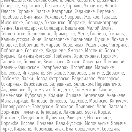
Зеленодольске
,
Боково-Хрустальном
,
Хороле
,
Сторожинце
,
Северске
,
Корюковке
,
Беляевке
,
Горняке
,
Украинке
,
Новой
Одессе
,
Городне
,
Счастье
,
Кагарлике
,
Ждановке
,
Березно
,
Теребовле
,
Винниках
,
Рожищах
,
Яворове
,
Жолкве
,
Тараще
,
Мироновке
,
Бершадь
,
Украинске
,
Збараже
,
Новомиргороде
,
Узине
,
Светлодарске
,
Соледаре
,
Баштанке
,
Малой Виске
,
Теплогорске
,
Барвенково
,
Приморске
,
Мене
,
Глобино
,
Гнивань
,
Кальмиусском
,
Ичне
,
Новоазовске
,
Барановке
,
Бучаче
,
Лохвице
,
Сновске
,
Бобринце
,
Немирове
,
Кобеляках
,
Родинском
,
Чигирине
,
Бобровице
,
Сосновке
,
Жидачеве
,
Ямполе
,
Моспино
,
Борзне
,
Бурынь
,
Каменка-Бугской
,
Гребёнке
,
Христиновке
,
Горском
,
Таврийске
,
Борщёве
,
Зимогорье
,
Хотине
,
Ильинцах
,
Помошной
,
Камень-Каширском
,
Татарбунарах
,
Погребище
,
Марьинке
,
Болехове
,
Инкермане
,
Зинькове
,
Ходорове
,
Снятине
,
Деражне
,
Любомле
,
Валки
,
Новоднестровске
,
Радивилове
,
Углегорске
,
Сокирянах
,
Верховцево
,
Залещиках
,
Белицком
,
Перещепино
,
Андрушёвке
,
Пустомытах
,
Городенке
,
Тысменице
,
Тячеве
,
Семёновке
,
Дубровице
,
Кодыме
,
Иршаве
,
Березовке
,
Ананьеве
,
Монастырище
,
Липовце
,
Вилково
,
Радехове
,
Мостиске
,
Кипучем
,
Новодружеске
,
Заводском
,
Горохове
,
Приволье
,
Чопе
,
Заставне
,
Зоринске
,
Тлумаче
,
Теплодаре
,
Лановцах
,
Буске
,
Корце
,
Рогатине
,
Пивденном
,
Дублянах
,
Ржищеве
,
Новоселице
,
Ворожбе
,
Косове
,
Почаеве
,
Рава-Русской
,
Молочанске
,
Яремче
,
Турке
,
Кицмане
,
Перемышлянах
,
Благовещенском
,
Середина-