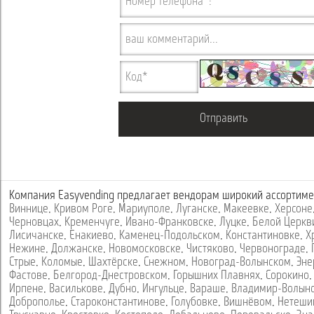
Компания Easyvending предлагает вендорам широкий ассортиме
Виннице
,
Кривом Роге
,
Мариуполе
,
Луганске
,
Макеевке
,
Херсоне
Черновцах
,
Кременчуге
,
Ивано-Франковске
,
Луцке
,
Белой Церкв
Лисичанске
,
Енакиево
,
Каменец-Подольском
,
Константиновке
,
Х
Нежине
,
Должанске
,
Новомосковске
,
Чистяково
,
Червонограде
,
Стрые
,
Коломые
,
Шахтёрске
,
Снежном
,
Новоград-Волынском
,
Эне
Фастове
,
Белгород-Днестровском
,
Горышних Плавнях
,
Сорокино
Ирпене
,
Василькове
,
Дубно
,
Ингульце
,
Вараше
,
Владимир-Волын
Доброполье
,
Староконстантинове
,
Голубовке
,
Вишнёвом
,
Нетеши