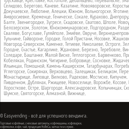
Трускавце
,
Крестовке
,
Костополе
,
Дебальцево
,
Перевальске
,
Зна
Селидово
,
Берегово
,
Каневе
,
Казатине
,
Новояворовске
,
Коросты
Докучаевске
,
Люботине
,
Алешки
,
Южном
,
Вольногорске
,
Яготине
Амвросиевке
,
Кременце
,
Геническе
,
Сокале
,
Курахово
,
Днепрору
Балте
,
Звенигородке
,
Зугресе
,
Скадовске
,
Сватово
,
Шполе
,
Ново
Белозерском
,
Золотом
,
Юнокоммунаровске
,
Подгородном
,
Разд
Сваляве
,
Богуславе
,
Гуляйполе
,
Змиёве
,
Овруче
,
Верхнеднепров
Тульчине
,
Гайвороне
,
Городке
,
Голой Пристани
,
Носовке
,
Жашков
Новгород-Северском
,
Каменке
,
Тетиеве
,
Николаеве
,
Остроге
,
Зе
Городне
,
Счастье
,
Кагарлике
,
Ждановке
,
Березно
,
Теребовле
,
Ви
Соледаре
,
Баштанке
,
Малой Виске
,
Теплогорске
,
Барвенково
,
Пр
Кобеляках
,
Родинском
,
Чигирине
,
Бобровице
,
Сосновке
,
Жидаче
Ильинцах
,
Помошной
,
Камень-Каширском
,
Татарбунарах
,
Погреб
Углегорске
,
Сокирянах
,
Верховцево
,
Залещиках
,
Белицком
,
Пере
Монастырище
,
Липовце
,
Вилково
,
Радехове
,
Мостиске
,
Кипучем
,
Пивденном
,
Дублянах
,
Ржищеве
,
Новоселице
,
Ворожбе
,
Косове
,
Хоросткове
,
Остре
,
Шаргороде
,
Александровске
,
Копычинцах
,
Ск
Шумске
,
Святогорске
,
Алмазной
,
Вижнице
,
© Easyvending - всё для успешного вендинга.
Торговые кофейные, снековые автоматы, кофемашины, кофеварки,
кофемолки, кофе, чай, продукция HoReCa, запчасти и сервис.