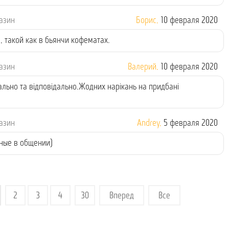
газин
Борис,
10 февраля 2020
 такой как в бьянчи кофематах.
газин
Валерий,
10 февраля 2020
ально та відповідально.Жодних нарікань на придбані
газин
Andrey,
5 февраля 2020
тные в общении)
2
3
4
30
Вперед
Все