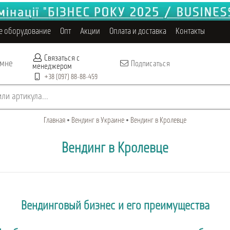
е оборудование
Опт
Акции
Оплата и доставка
Контакты
Связаться с
 мне
Подписаться
менеджером
+38 (097) 88-88-459
ли артикула...
Главная
Вендинг в Украине
Вендинг в Кролевце
Вендинг в Кролевце
Вендинговый бизнес и его преимущества