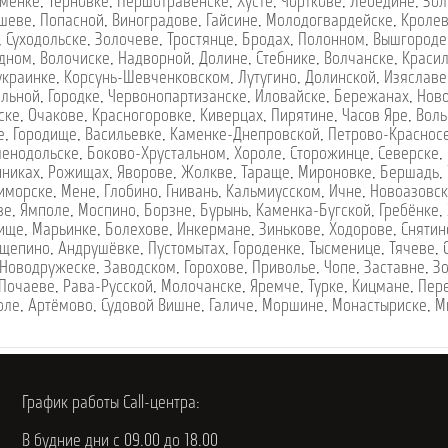
менке
,
Терновке
,
Першотравенске
,
Хусте
,
Чорткове
,
Лебедине
,
Зол
шеве
,
Попасной
,
Виноградове
,
Гайсине
,
Молодогвардейске
,
Кроле
,
Суходольске
,
Золочеве
,
Тростянце
,
Бродах
,
Полонном
,
Вышгороде
дном
,
Волочиске
,
Надворной
,
Долине
,
Стебнике
,
Волчанске
,
Краси
украинке
,
Корсунь-Шевченковском
,
Лутугино
,
Долинской
,
Изяславе
ельной
,
Городке
,
Червонопартизанске
,
Иловайске
,
Бережанах
,
Нов
ске
,
Очакове
,
Красногоровке
,
Киверцах
,
Пирятине
,
Часов Яре
,
Воль
е
,
Городище
,
Васильевке
,
Каменке-Днепровской
,
Петрово-Краснос
ленодольске
,
Боково-Хрустальном
,
Хороле
,
Сторожинце
,
Северске
,
нниках
,
Рожищах
,
Яворове
,
Жолкве
,
Тараще
,
Мироновке
,
Бершадь
,
иморске
,
Мене
,
Глобино
,
Гнивань
,
Кальмиусском
,
Ичне
,
Новоазовс
ве
,
Ямполе
,
Моспино
,
Борзне
,
Бурынь
,
Каменка-Бугской
,
Гребёнке
,
ище
,
Марьинке
,
Болехове
,
Инкермане
,
Зинькове
,
Ходорове
,
Снятин
щепино
,
Андрушёвке
,
Пустомытах
,
Городенке
,
Тысменице
,
Тячеве
,
Новодружеске
,
Заводском
,
Горохове
,
Приволье
,
Чопе
,
Заставне
,
З
Почаеве
,
Рава-Русской
,
Молочанске
,
Яремче
,
Турке
,
Кицмане
,
Пер
оле
,
Артёмово
,
Судовой Вишне
,
Галиче
,
Моршине
,
Монастыриске
,
М
График работы Call-центра:
В будние дни с 09.00 до 18.00