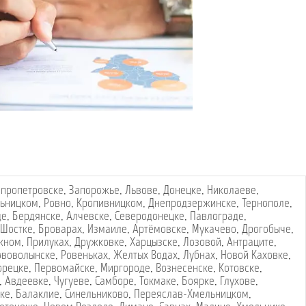
пропетровске
,
Запорожье
,
Львове
,
Донецке
,
Николаеве
,
ьницком
,
Ровно
,
Кропивницком
,
Днепродзержинске
,
Тернополе
,
де
,
Бердянске
,
Алчевске
,
Северодонецке
,
Павлограде
,
Шостке
,
Броварах
,
Измаиле
,
Артёмовске
,
Мукачево
,
Дрогобыче
,
жном
,
Прилуках
,
Дружковке
,
Харцызске
,
Лозовой
,
Антраците
,
ововолынске
,
Ровеньках
,
Желтых Водах
,
Лубнах
,
Новой Каховке
,
орецке
,
Первомайске
,
Миргороде
,
Вознесенске
,
Котовске
,
,
Авдеевке
,
Чугуеве
,
Самборе
,
Токмаке
,
Боярке
,
Глухове
,
ке
,
Балаклие
,
Синельниково
,
Переяслав-Хмельницком
,