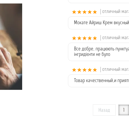
| отличный ма
Мокате Айриш Крем вкусный,
| отличный ма
Все добре, працюють пункту
інгридієнти не було
| отличный ма
Товар качественный,и прия
Назад
1