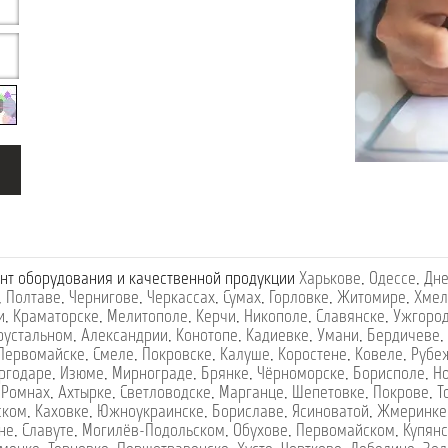
нт оборудования и качественной продукции
Харькове
,
Одессе
,
Дне
,
Полтаве
,
Чернигове
,
Черкассах
,
Сумах
,
Горловке
,
Житомире
,
Хмел
и
,
Краматорске
,
Мелитополе
,
Керчи
,
Никополе
,
Славянске
,
Ужгоро
рустальном
,
Александрии
,
Конотопе
,
Кадиевке
,
Умани
,
Бердичеве
,
Первомайске
,
Смеле
,
Покровске
,
Калуше
,
Коростене
,
Ковеле
,
Рубе
ргодаре
,
Изюме
,
Мирнограде
,
Брянке
,
Чёрноморске
,
Борисполе
,
Н
,
Ромнах
,
Ахтырке
,
Светловодске
,
Марганце
,
Шепетовке
,
Покрове
,
Т
ском
,
Каховке
,
Южноукраинске
,
Бориславе
,
Ясиноватой
,
Жмеринке
не
,
Славуте
,
Могилёв-Подольском
,
Обухове
,
Первомайском
,
Купянс