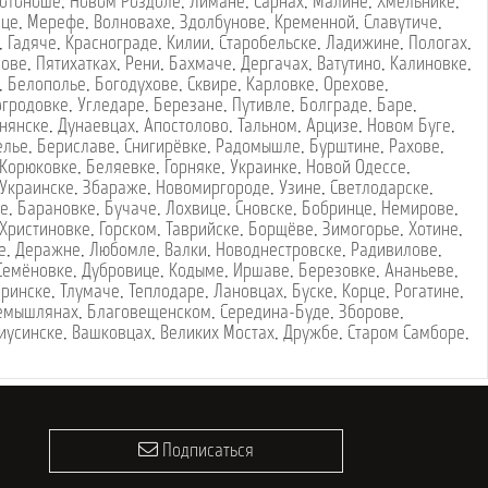
отоноше
,
Новом Роздоле
,
Лимане
,
Сарнах
,
Малине
,
Хмельнике
,
вце
,
Мерефе
,
Волновахе
,
Здолбунове
,
Кременной
,
Славутиче
,
,
Гадяче
,
Краснограде
,
Килии
,
Старобельске
,
Ладижине
,
Пологах
,
лове
,
Пятихатках
,
Рени
,
Бахмаче
,
Дергачах
,
Ватутино
,
Калиновке
,
,
Белополье
,
Богодухове
,
Сквире
,
Карловке
,
Орехове
,
огродовке
,
Угледаре
,
Березане
,
Путивле
,
Болграде
,
Баре
,
нянске
,
Дунаевцах
,
Апостолово
,
Тальном
,
Арцизе
,
Новом Буге
,
елье
,
Бериславе
,
Снигирёвке
,
Радомышле
,
Бурштине
,
Рахове
,
Корюковке
,
Беляевке
,
Горняке
,
Украинке
,
Новой Одессе
,
Украинске
,
Збараже
,
Новомиргороде
,
Узине
,
Светлодарске
,
ке
,
Барановке
,
Бучаче
,
Лохвице
,
Сновске
,
Бобринце
,
Немирове
,
Христиновке
,
Горском
,
Таврийске
,
Борщёве
,
Зимогорье
,
Хотине
,
е
,
Деражне
,
Любомле
,
Валки
,
Новоднестровске
,
Радивилове
,
Семёновке
,
Дубровице
,
Кодыме
,
Иршаве
,
Березовке
,
Ананьеве
,
оринске
,
Тлумаче
,
Теплодаре
,
Лановцах
,
Буске
,
Корце
,
Рогатине
,
емышлянах
,
Благовещенском
,
Середина-Буде
,
Зборове
,
иусинске
,
Вашковцах
,
Великих Мостах
,
Дружбе
,
Старом Самборе
,
Подписаться